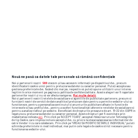
și faze video din sport
Nouă ne pasă ca datele tale personale să rămână confidențiale
Noi și partenerii noștri
589
stocăm și/sau accesăm informații pe dispozitivul dvs., precum
identificatorii cookie unici pentru prelucrarea datelor cu caracter personal. Puteți accepta sau
gestiona preferințele dvs. făcând clic mai jos, respectiv vă puteți opune utilizării unui interes
legitim în orice moment pe pagina cu politica de confidențialitate. Aceste alegeri vor fi raportate
partenerilor noștri și nu vă vor afecta navigarea.
Mai multe detalii
Noi si partenerii nostri (retelele de socializare si agentiile de publicitate partenere, precum si
furnizorii nostri de servicii de date analitice) prelucram date pentru a permite website-ului sa
functioneze, pentru a personaliza continutul si anunturile publicitare afisate in functie de
interesele si/sau profilul dvs., pentru a va oferi functionalitati aferente retelelor de socializare si
pentru a analiza traficul pe website. Beneficiati de drepturile prevazute de art. 15-22 din GDPR in
legatura cu prelucrarea datelor cu caracter personal. Aceste drepturi pot fi exercitate prin
modalitatea indicata
aici
. Prin click pe “ACCEPT TOATE”, acceptati folosirea tuturor Tehnologiilor
de tip Cookie, care implica inclusiv acceptul dvs. cu privire la stocarea/accesarea informatiilor de
catre Vendor-ii cu care colaboram. Prin click pe “VREAU SA MODIFIC SETARILE INDIVIDUAL” puteti
schimba preferintele in mod individual, mai putin cele legate de cookie strict necesare pentru
functionarea website-ului.