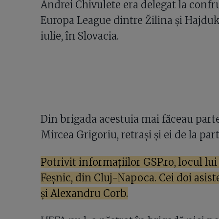
Andrei Chivulete era delegat la confr
Europa League dintre Žilina și Hajduk 
iulie, în Slovacia.
Din brigada acestuia mai făceau parte
Mircea Grigoriu, retrași și ei de la pa
Potrivit informațiilor GSP.ro, locul lu
Feșnic, din Cluj-Napoca. Cei doi asist
și Alexandru Corb.