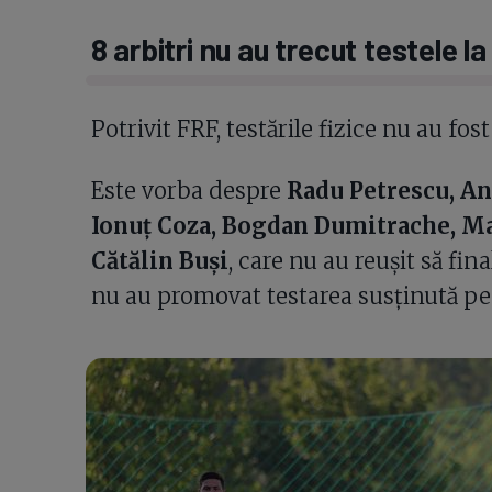
8 arbitri nu au trecut testele l
Potrivit FRF, testările fizice nu au fos
Este vorba despre
Radu Petrescu, An
Ionuț Coza, Bogdan Dumitrache, Ma
Cătălin Buși
, care nu au reușit să fina
nu au promovat testarea susținută pe 7