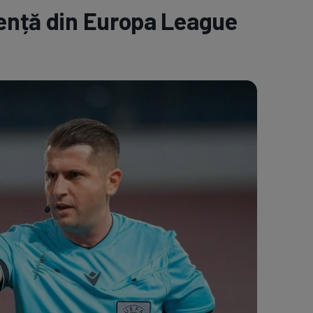
ență din Europa League
e A
Meciuri
Clasament