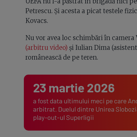
UEFA nu l-a păstrat în brigadă nici pe
Petrescu. Și acesta a picat testele fizi
Kovacs.
Nu vor avea loc schimbări în camera
(arbitru video)
și Iulian Dima (asisten
românească de pe teren.
23 martie 2026
a fost data ultimului meci pe care An
arbitrat. Duelul dintre Unirea Slobozia
play-out-ul Superligii