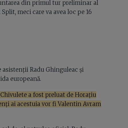
untarea din primul tur preliminar al
Split, meci care va avea loc pe 16
 asistenții Radu Ghinguleac și
rtida europeană.
i Chivulete a fost preluat de Horațiu
enți ai acestuia vor fi Valentin Avram