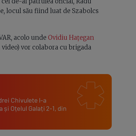
 cel de-al patrulea oficial, Radu
ce, locul său fiind luat de Szabolcs
 VAR, acolo unde
Ovidiu Hațegan
t video) vor colabora cu brigada
drei Chivulete l-a
 și Oțelul Galați 2-1, din