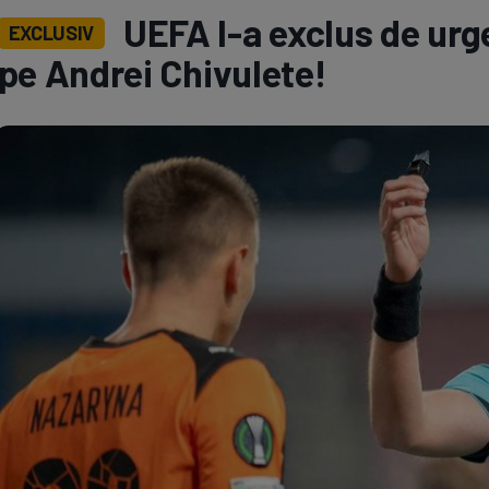
UEFA l-a exclus de urg
EXCLUSIV
Seri
Echipe
pe Andrei Chivulete!
Program TV