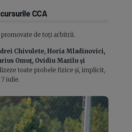
a cursurile CCA
t promovate de toți arbitrii.
drei Chivulete, Horia Mladinovici,
rius Omuț, Ovidiu Mazilu și
lizeze toate probele fizice și, implicit,
 iulie.