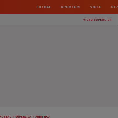
FOTBAL
SPORTURI
VIDEO
REZ
România
Interna
VIDEO SUPERLIGA
Superliga
Cham
Echipe
Meciuri
Clasament
Echipe
Liga 2
Euro
Echipe
Meciuri
Clasament
Echipe
Cupa României Betano
Con
Echipe
Meciuri
Echi
La L
TOATE ȘTIRILE
Echipe
Prem
Echipe
Bund
Echipe
FOTBAL
»
SUPERLIGA
»
ARBITRAJ