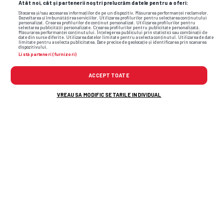
Atât noi, cât și partenerii noștri prelucrăm datele pentru a oferi:
Stocarea și/sau accesarea informațiilor de pe un dispozitiv. Măsurarea performanței reclamelor.
Dezvoltarea și îmbunătățirea serviciilor. Utilizarea profilurilor pentru selectarea conținutului
personalizat. Crearea profilurilor de conținut personalizat. Utilizarea profilurilor pentru
selectarea publicității personalizate. Crearea profilurilor pentru publicitate personalizată.
Măsurarea performanței conținutului. Înțelegerea publicului prin statistici sau combinații de
date din surse diferite. Utilizarea datelor limitate pentru a selecta conținutul. Utilizarea de date
limitate pentru a selecta publicitatea. Date precise de geolocație și identificarea prin scanarea
dispozitivului.
Listă parteneri (furnizori)
ACCEPT TOATE
VREAU SA MODIFIC SETARILE INDIVIDUAL
Andrei Nicolescu anunță două transferuri la
Dinamo:
„S-ar
putea să avem mai multe
opțiuni cu Rapid”
Darius Olaru, primul GOL pentru Union
SG! A prins un voleu superb