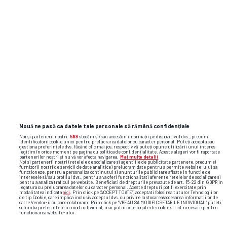
Nouă ne pasă ca datele tale personale să rămână confidențiale
Noi și partenerii noștri
589
stocăm și/sau accesăm informații pe dispozitivul dvs., precum
identificatorii cookie unici pentru prelucrarea datelor cu caracter personal. Puteți accepta sau
gestiona preferințele dvs. făcând clic mai jos, respectiv vă puteți opune utilizării unui interes
legitim în orice moment pe pagina cu politica de confidențialitate. Aceste alegeri vor fi raportate
partenerilor noștri și nu vă vor afecta navigarea.
Mai multe detalii
Noi si partenerii nostri (retelele de socializare si agentiile de publicitate partenere, precum si
furnizorii nostri de servicii de date analitice) prelucram date pentru a permite website-ului sa
functioneze, pentru a personaliza continutul si anunturile publicitare afisate in functie de
TOP ȘTIRI
ȘTIRI SPORT
interesele si/sau profilul dvs., pentru a va oferi functionalitati aferente retelelor de socializare si
pentru a analiza traficul pe website. Beneficiati de drepturile prevazute de art. 15-22 din GDPR in
legatura cu prelucrarea datelor cu caracter personal. Aceste drepturi pot fi exercitate prin
modalitatea indicata
aici
. Prin click pe “ACCEPT TOATE”, acceptati folosirea tuturor Tehnologiilor
de tip Cookie, care implica inclusiv acceptul dvs. cu privire la stocarea/accesarea informatiilor de
catre Vendor-ii cu care colaboram. Prin click pe “VREAU SA MODIFIC SETARILE INDIVIDUAL” puteti
schimba preferintele in mod individual, mai putin cele legate de cookie strict necesare pentru
functionarea website-ului.