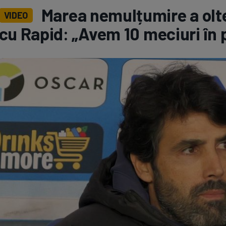
Marea nemulțumire a olte
VIDEO
Seri
Echipe
cu Rapid: „Avem 10 meciuri în 
Program TV