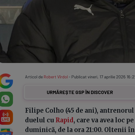
Articol de
Robert Vîrdol
- Publicat vineri, 17 aprilie 2026 16:2
URMĂREȘTE GSP ÎN DISCOVER
Filipe Colho (45 de ani), antrenorul
duelul cu
Rapid
, care va avea loc p
duminică, de la ora 21:00. Oltenii î