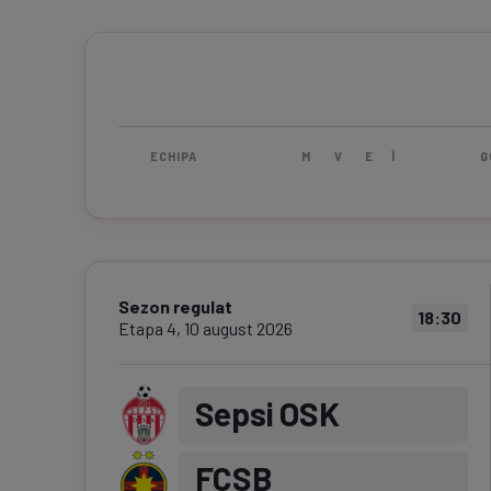
ECHIPA
M
V
E
Î
G
Sezon regulat
18:30
Etapa
4
,
10 august 2026
Sepsi OSK
FCSB