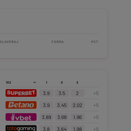
OLAVERAJ
FORMA
PCT
1
X
2
3.9
3.5
2
+
5
3.9
3.45
2.02
+
5
3.89
3.68
1.96
+
5
3.8
3.64
1.98
+
5