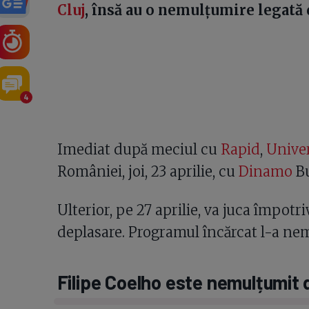
Cluj
, însă au o nemulțumire legată
4
Imediat după meciul cu
Rapid
,
Univer
României, joi, 23 aprilie, cu
Dinamo
Bu
Ulterior, pe 27 aprilie, va juca împotri
deplasare. Programul încărcat l-a nem
Filipe Coelho este nemulțumit 