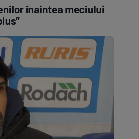
nilor înaintea meciului
e A
Meciuri
Clasament
plus”