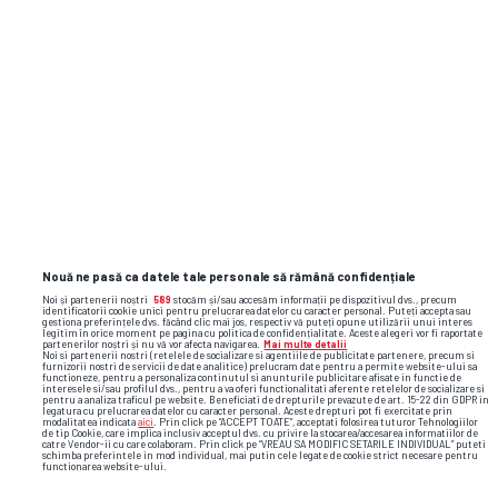
Nouă ne pasă ca datele tale personale să rămână confidențiale
Noi și partenerii noștri
589
stocăm și/sau accesăm informații pe dispozitivul dvs., precum
identificatorii cookie unici pentru prelucrarea datelor cu caracter personal. Puteți accepta sau
gestiona preferințele dvs. făcând clic mai jos, respectiv vă puteți opune utilizării unui interes
legitim în orice moment pe pagina cu politica de confidențialitate. Aceste alegeri vor fi raportate
partenerilor noștri și nu vă vor afecta navigarea.
Mai multe detalii
Noi si partenerii nostri (retelele de socializare si agentiile de publicitate partenere, precum si
furnizorii nostri de servicii de date analitice) prelucram date pentru a permite website-ului sa
functioneze, pentru a personaliza continutul si anunturile publicitare afisate in functie de
interesele si/sau profilul dvs., pentru a va oferi functionalitati aferente retelelor de socializare si
pentru a analiza traficul pe website. Beneficiati de drepturile prevazute de art. 15-22 din GDPR in
legatura cu prelucrarea datelor cu caracter personal. Aceste drepturi pot fi exercitate prin
modalitatea indicata
aici
. Prin click pe “ACCEPT TOATE”, acceptati folosirea tuturor Tehnologiilor
de tip Cookie, care implica inclusiv acceptul dvs. cu privire la stocarea/accesarea informatiilor de
catre Vendor-ii cu care colaboram. Prin click pe “VREAU SA MODIFIC SETARILE INDIVIDUAL” puteti
schimba preferintele in mod individual, mai putin cele legate de cookie strict necesare pentru
functionarea website-ului.