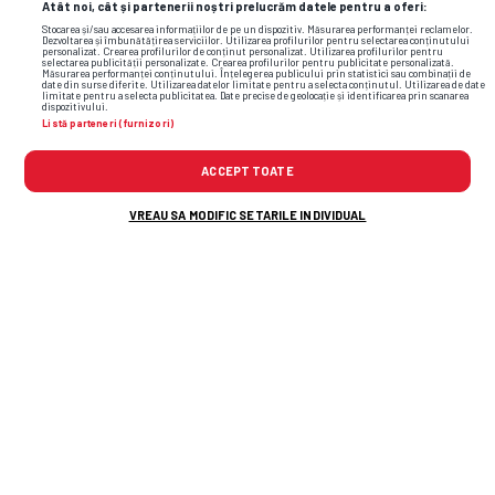
Atât noi, cât și partenerii noștri prelucrăm datele pentru a oferi:
Stocarea și/sau accesarea informațiilor de pe un dispozitiv. Măsurarea performanței reclamelor.
Dezvoltarea și îmbunătățirea serviciilor. Utilizarea profilurilor pentru selectarea conținutului
personalizat. Crearea profilurilor de conținut personalizat. Utilizarea profilurilor pentru
selectarea publicității personalizate. Crearea profilurilor pentru publicitate personalizată.
Măsurarea performanței conținutului. Înțelegerea publicului prin statistici sau combinații de
date din surse diferite. Utilizarea datelor limitate pentru a selecta conținutul. Utilizarea de date
limitate pentru a selecta publicitatea. Date precise de geolocație și identificarea prin scanarea
dispozitivului.
Listă parteneri (furnizori)
mihai stoica
fcsb
darius olaru
anderson ceara
ACCEPT TOATE
stefan pirgic
VREAU SA MODIFIC SETARILE INDIVIDUAL