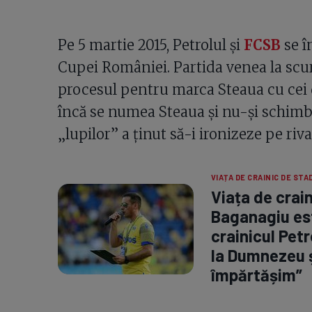
Pe 5 martie 2015, Petrolul și
FCSB
se î
Cupei României. Partida venea la scur
procesul pentru marca Steaua cu cei 
încă se numea Steaua și nu-și schimb
„lupilor” a ținut să-i ironizeze pe rival
VIAȚA DE CRAINIC DE STA
Viața de crain
Baganagiu est
crainicul Petr
la Dumnezeu ș
împărtășim”