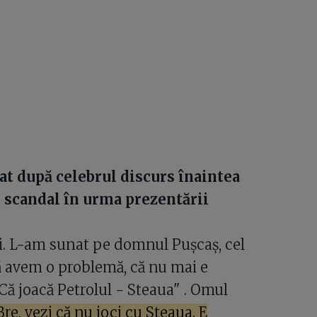
at după celebrul discurs înaintea
n scandal în urma prezentării
i. L-am sunat pe domnul Pușcaș, cel
că avem o problemă, că nu mai e
ă joacă Petrolul - Steaua" . Omul
re, vezi că nu joci cu Steaua. E