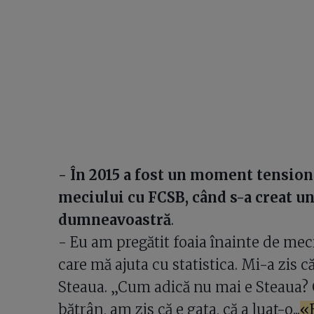
- În 2015 a fost un moment tension
meciului cu FCSB, când s-a creat u
dumneavoastră
.
- Eu am pregătit foaia înainte de mec
care mă ajuta cu statistica. Mi-a zis 
Steaua. „Cum adică nu mai e Steaua? C
bătrân, am zis că e gata, că a luat-o...
«B