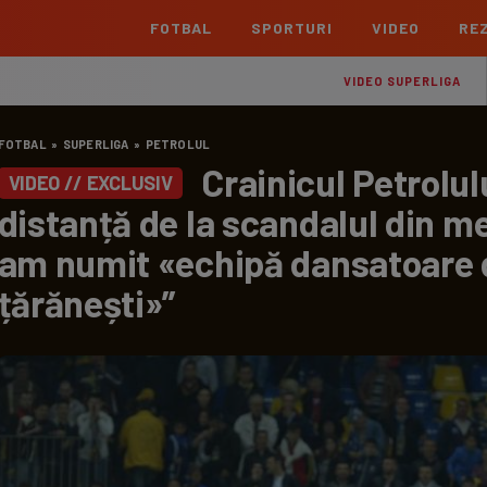
FOTBAL
SPORTURI
VIDEO
REZ
România
Interna
VIDEO SUPERLIGA
Superliga
Cham
FOTBAL
»
SUPERLIGA
»
PETROLUL
Echipe
Meciuri
Clasament
Echipe
Crainicul Petrolulu
VIDEO // EXCLUSIV
Liga 2
Euro
distanță de la scandalul din me
Echipe
Meciuri
Clasament
Echipe
am numit «echipă dansatoare d
Cupa României Betano
Con
Echipe
Meciuri
Echi
țărănești»”
La L
TOATE ȘTIRILE
Echipe
Prem
Echipe
Bund
Echipe