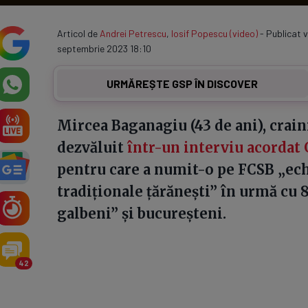
Articol de
Andrei Petrescu
,
Iosif Popescu (video)
- Publicat v
septembrie 2023 18:10
URMĂREȘTE GSP ÎN DISCOVER
Mircea Baganagiu (43 de ani), craini
dezvăluit
într-un interviu acordat 
pentru care a numit-o pe FCSB „ec
tradiționale țărănești” în urmă cu 8
galbeni” și bucureșteni.
42