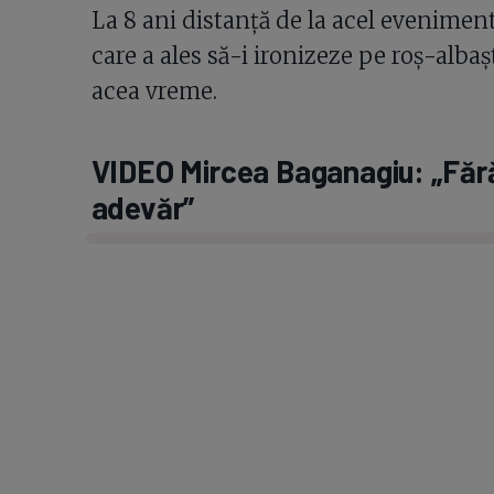
La 8 ani distanță de la acel evenimen
care a ales să-i ironizeze pe roș-albașt
acea vreme.
VIDEO Mircea Baganagiu: „Fără
adevăr”