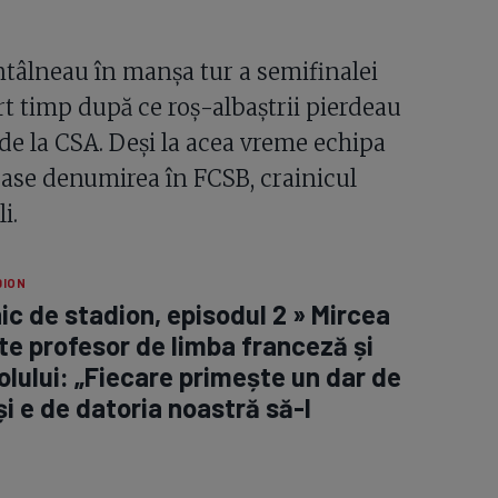
ntâlneau în manșa tur a semifinalei
t timp după ce roș-albaștrii pierdeau
de la CSA. Deși la acea vreme echipa
ase denumirea în FCSB, crainicul
i.
DION
ic de stadion, episodul 2 » Mircea
e profesor de limba franceză și
olului: „Fiecare primește un dar de
i e de datoria noastră să-l