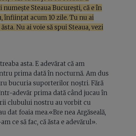
 numește Steaua București, că e în
 înființat acum 10 zile. Tu nu ai
 ăsta. Nu ai voie să spui Steaua, vezi
treaba asta. E adevărat că am
pentru prima dată în nocturnă. Am dus
ru bucuria suporterilor noștri. Fără
 într-adevăr prima dată când jucau în
ii clubului nostru au vorbit cu
-au dat foaia mea.«Bre nea Argăseală,
am ce să fac, că ăsta e adevărul».