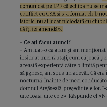
comunicat pe LPF că echipa nu se mai
conflict cu CSA și s-a format club nou,
istoric, nu ai jucat niciodată cu clubul
că îți iei amendă».
- Ce ați făcut atunci?
- Am luat-o ca atare și am menționat 
insinuat mici răutăți, cum că joacă 
această experiență către o limită pent
să jignesc, am spus un adevăr. Că era
nocturnă. Înainte de meci conducător
domnul Argăseală, președintele lor. I
uite foaia, uite ce e». Răspunde el «N-