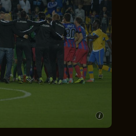
e A
Meciuri
Clasament