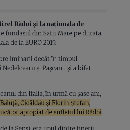
Mirel Rădoi și la naționala de
 pe fundașul din Satu Mare pe durata
ala de la EURO 2019.
preliminarii decât în timpul
i Nedelcearu și Pașcanu și a bifat
peanul din Italia, în urmă cu șase ani,
ăluță, Cicâldău și Florin Ștefan,
 jucător apropiat de sufletul lui Rădoi
.
de la Sepsi, era unul dintre tinerii