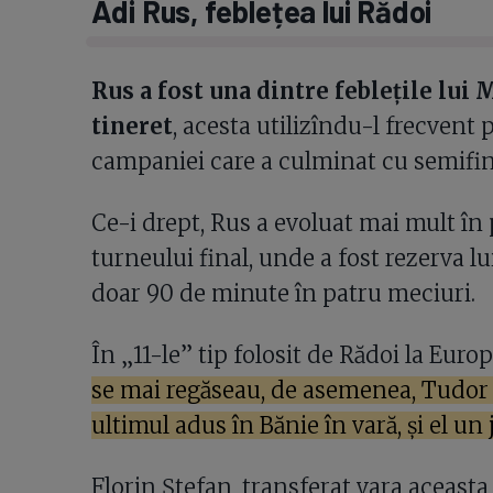
Adi Rus, feblețea lui Rădoi
Rus a fost una dintre feblețile lui 
tineret
, acesta utilizîndu-l frecvent
campaniei care a culminat cu semifin
Ce-i drept, Rus a evoluat mai mult în 
turneului final, unde a fost rezerva lu
doar 90 de minute în patru meciuri.
În „11-le” tip folosit de Rădoi la Euro
se mai regăseau, de asemenea, Tudor B
ultimul adus în Bănie în vară, și el un
Florin Ștefan, transferat vara aceasta 