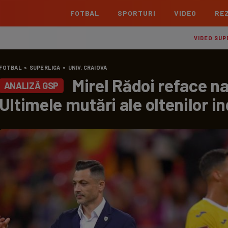
FOTBAL
SPORTURI
VIDEO
REZ
România
Interna
VIDEO SUP
Superliga
Cham
FOTBAL
»
SUPERLIGA
»
UNIV. CRAIOVA
Echipe
Meciuri
Clasament
Echipe
Mirel Rădoi reface na
ANALIZĂ GSP
Liga 2
Euro
Ultimele mutări ale oltenilor i
Echipe
Meciuri
Clasament
Echipe
Cupa României Betano
Con
Echipe
Meciuri
Echi
La L
TOATE ȘTIRILE
Echipe
Prem
Echipe
Bund
Echipe