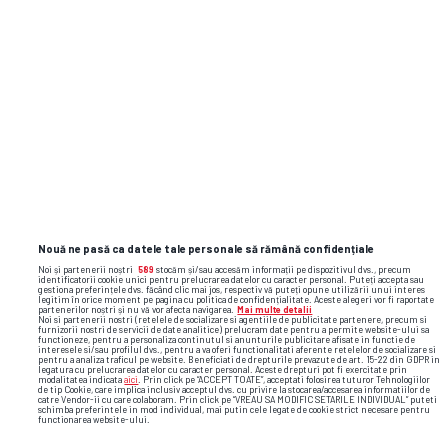
Sezon regulat
18:30
Etapa
4
,
10 august 2026
Sepsi OSK
FCSB
1
X
2
Nouă ne pasă ca datele tale personale să rămână confidențiale
3.9
3.5
2
Noi și partenerii noștri
589
stocăm și/sau accesăm informații pe dispozitivul dvs., precum
identificatorii cookie unici pentru prelucrarea datelor cu caracter personal. Puteți accepta sau
gestiona preferințele dvs. făcând clic mai jos, respectiv vă puteți opune utilizării unui interes
legitim în orice moment pe pagina cu politica de confidențialitate. Aceste alegeri vor fi raportate
4
3.6
2.02
partenerilor noștri și nu vă vor afecta navigarea.
Mai multe detalii
Noi si partenerii nostri (retelele de socializare si agentiile de publicitate partenere, precum si
furnizorii nostri de servicii de date analitice) prelucram date pentru a permite website-ului sa
functioneze, pentru a personaliza continutul si anunturile publicitare afisate in functie de
3.87
3.59
1.99
interesele si/sau profilul dvs., pentru a va oferi functionalitati aferente retelelor de socializare si
pentru a analiza traficul pe website. Beneficiati de drepturile prevazute de art. 15-22 din GDPR in
legatura cu prelucrarea datelor cu caracter personal. Aceste drepturi pot fi exercitate prin
modalitatea indicata
aici
. Prin click pe “ACCEPT TOATE”, acceptati folosirea tuturor Tehnologiilor
3.85
3.59
1.98
de tip Cookie, care implica inclusiv acceptul dvs. cu privire la stocarea/accesarea informatiilor de
catre Vendor-ii cu care colaboram. Prin click pe “VREAU SA MODIFIC SETARILE INDIVIDUAL” puteti
schimba preferintele in mod individual, mai putin cele legate de cookie strict necesare pentru
functionarea website-ului.
3.8
3.5
1.98