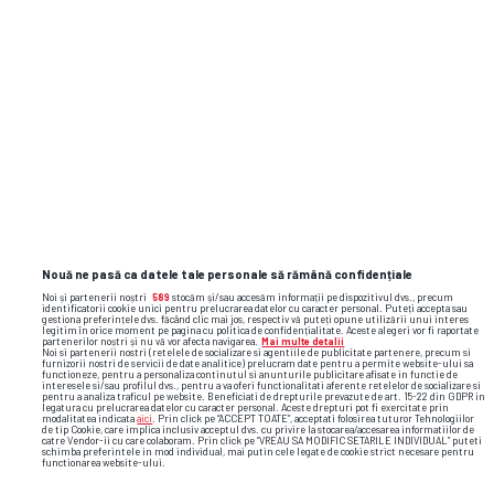
va mai exista!”
PROFIT.RO
Magazin online din România,
amendat pentru că a sunat clienții
fără să le ceară voie
Flash News: cele mai importante reacții
și faze video din sport
Nouă ne pasă ca datele tale personale să rămână confidențiale
Noi și partenerii noștri
589
stocăm și/sau accesăm informații pe dispozitivul dvs., precum
identificatorii cookie unici pentru prelucrarea datelor cu caracter personal. Puteți accepta sau
gestiona preferințele dvs. făcând clic mai jos, respectiv vă puteți opune utilizării unui interes
legitim în orice moment pe pagina cu politica de confidențialitate. Aceste alegeri vor fi raportate
partenerilor noștri și nu vă vor afecta navigarea.
Mai multe detalii
Noi si partenerii nostri (retelele de socializare si agentiile de publicitate partenere, precum si
furnizorii nostri de servicii de date analitice) prelucram date pentru a permite website-ului sa
functioneze, pentru a personaliza continutul si anunturile publicitare afisate in functie de
interesele si/sau profilul dvs., pentru a va oferi functionalitati aferente retelelor de socializare si
pentru a analiza traficul pe website. Beneficiati de drepturile prevazute de art. 15-22 din GDPR in
legatura cu prelucrarea datelor cu caracter personal. Aceste drepturi pot fi exercitate prin
modalitatea indicata
aici
. Prin click pe “ACCEPT TOATE”, acceptati folosirea tuturor Tehnologiilor
de tip Cookie, care implica inclusiv acceptul dvs. cu privire la stocarea/accesarea informatiilor de
catre Vendor-ii cu care colaboram. Prin click pe “VREAU SA MODIFIC SETARILE INDIVIDUAL” puteti
schimba preferintele in mod individual, mai putin cele legate de cookie strict necesare pentru
functionarea website-ului.