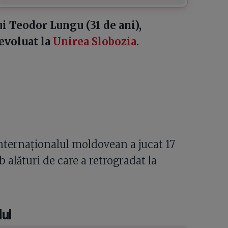
ui Teodor Lungu (31 de ani),
 evoluat la
Unirea Slobozia
.
Internaționalul moldovean a jucat 17
 alături de care a retrogradat la
ul