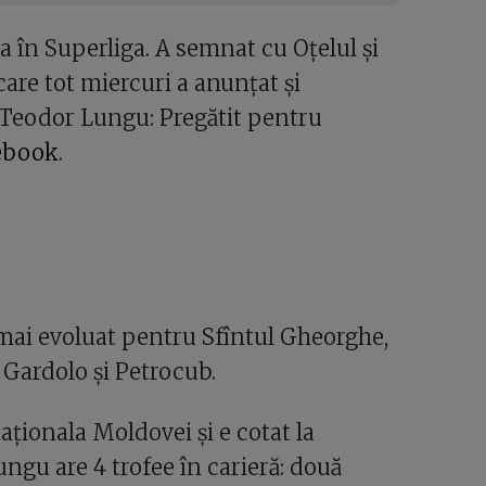
a în Superliga. A semnat cu Oțelul și
care tot miercuri a anunțat și
. Teodor Lungu: Pregătit pentru
cebook
.
 mai evoluat pentru Sfîntul Gheorghe,
 Gardolo și Petrocub.
aționala Moldovei și e cotat la
gu are 4 trofee în carieră: două