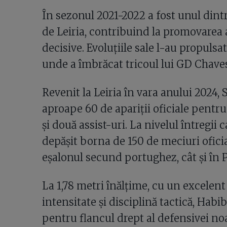
În sezonul 2021-2022 a fost unul dint
de Leiria, contribuind la promovarea a
decisive. Evoluțiile sale l-au propulsa
unde a îmbrăcat tricoul lui GD Chave
Revenit la Leiria în vara anului 2024,
aproape 60 de apariții oficiale pentr
și două assist-uri. La nivelul întregii 
depășit borna de 150 de meciuri ofici
eșalonul secund portughez, cât și în P
La 1,78 metri înălțime, cu un excelent
intensitate și disciplină tactică, Habi
pentru flancul drept al defensivei noa