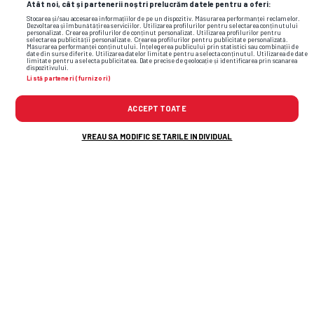
Atât noi, cât și partenerii noștri prelucrăm datele pentru a oferi:
Stocarea și/sau accesarea informațiilor de pe un dispozitiv. Măsurarea performanței reclamelor.
Dezvoltarea și îmbunătățirea serviciilor. Utilizarea profilurilor pentru selectarea conținutului
personalizat. Crearea profilurilor de conținut personalizat. Utilizarea profilurilor pentru
selectarea publicității personalizate. Crearea profilurilor pentru publicitate personalizată.
Măsurarea performanței conținutului. Înțelegerea publicului prin statistici sau combinații de
date din surse diferite. Utilizarea datelor limitate pentru a selecta conținutul. Utilizarea de date
limitate pentru a selecta publicitatea. Date precise de geolocație și identificarea prin scanarea
dispozitivului.
Listă parteneri (furnizori)
ACCEPT TOATE
VREAU SA MODIFIC SETARILE INDIVIDUAL
TOP ȘTIRI
ȘTIRI SPORT