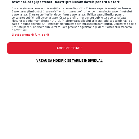
Atât noi, cât și partenerii noștri prelucrăm datele pentru a oferi:
Stocarea și/sau accesarea informațiilor de pe un dispozitiv. Măsurarea performanței reclamelor.
Dezvoltarea și îmbunătățirea serviciilor. Utilizarea profilurilor pentru selectarea conținutului
personalizat. Crearea profilurilor de conținut personalizat. Utilizarea profilurilor pentru
corvinul
basarab panduru
fcsb
marius stefanescu
selectarea publicității personalizate. Crearea profilurilor pentru publicitate personalizată.
Măsurarea performanței conținutului. Înțelegerea publicului prin statistici sau combinații de
date din surse diferite. Utilizarea datelor limitate pentru a selecta conținutul. Utilizarea de date
limitate pentru a selecta publicitatea. Date precise de geolocație și identificarea prin scanarea
dispozitivului.
Listă parteneri (furnizori)
ACCEPT TOATE
VREAU SA MODIFIC SETARILE INDIVIDUAL