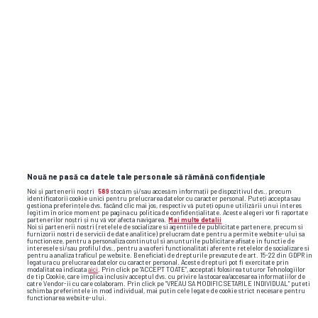
Nouă ne pasă ca datele tale personale să rămână confidențiale
Noi și partenerii noștri
589
stocăm și/sau accesăm informații pe dispozitivul dvs., precum
identificatorii cookie unici pentru prelucrarea datelor cu caracter personal. Puteți accepta sau
gestiona preferințele dvs. făcând clic mai jos, respectiv vă puteți opune utilizării unui interes
legitim în orice moment pe pagina cu politica de confidențialitate. Aceste alegeri vor fi raportate
partenerilor noștri și nu vă vor afecta navigarea.
Mai multe detalii
Noi si partenerii nostri (retelele de socializare si agentiile de publicitate partenere, precum si
furnizorii nostri de servicii de date analitice) prelucram date pentru a permite website-ului sa
functioneze, pentru a personaliza continutul si anunturile publicitare afisate in functie de
interesele si/sau profilul dvs., pentru a va oferi functionalitati aferente retelelor de socializare si
pentru a analiza traficul pe website. Beneficiati de drepturile prevazute de art. 15-22 din GDPR in
legatura cu prelucrarea datelor cu caracter personal. Aceste drepturi pot fi exercitate prin
modalitatea indicata
aici
. Prin click pe “ACCEPT TOATE”, acceptati folosirea tuturor Tehnologiilor
de tip Cookie, care implica inclusiv acceptul dvs. cu privire la stocarea/accesarea informatiilor de
catre Vendor-ii cu care colaboram. Prin click pe “VREAU SA MODIFIC SETARILE INDIVIDUAL” puteti
schimba preferintele in mod individual, mai putin cele legate de cookie strict necesare pentru
functionarea website-ului.