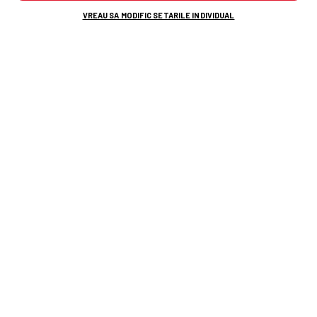
VREAU SA MODIFIC SETARILE INDIVIDUAL
ovidiu herea
rapid
petrolul