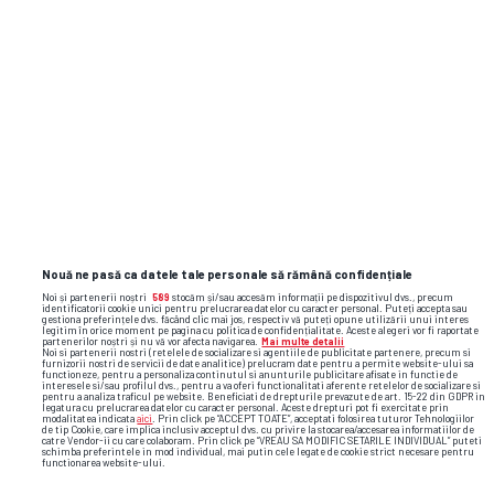
Nouă ne pasă ca datele tale personale să rămână confidențiale
Noi și partenerii noștri
589
stocăm și/sau accesăm informații pe dispozitivul dvs., precum
identificatorii cookie unici pentru prelucrarea datelor cu caracter personal. Puteți accepta sau
gestiona preferințele dvs. făcând clic mai jos, respectiv vă puteți opune utilizării unui interes
legitim în orice moment pe pagina cu politica de confidențialitate. Aceste alegeri vor fi raportate
partenerilor noștri și nu vă vor afecta navigarea.
Mai multe detalii
Noi si partenerii nostri (retelele de socializare si agentiile de publicitate partenere, precum si
furnizorii nostri de servicii de date analitice) prelucram date pentru a permite website-ului sa
functioneze, pentru a personaliza continutul si anunturile publicitare afisate in functie de
interesele si/sau profilul dvs., pentru a va oferi functionalitati aferente retelelor de socializare si
pentru a analiza traficul pe website. Beneficiati de drepturile prevazute de art. 15-22 din GDPR in
legatura cu prelucrarea datelor cu caracter personal. Aceste drepturi pot fi exercitate prin
modalitatea indicata
aici
. Prin click pe “ACCEPT TOATE”, acceptati folosirea tuturor Tehnologiilor
de tip Cookie, care implica inclusiv acceptul dvs. cu privire la stocarea/accesarea informatiilor de
catre Vendor-ii cu care colaboram. Prin click pe “VREAU SA MODIFIC SETARILE INDIVIDUAL” puteti
schimba preferintele in mod individual, mai putin cele legate de cookie strict necesare pentru
functionarea website-ului.