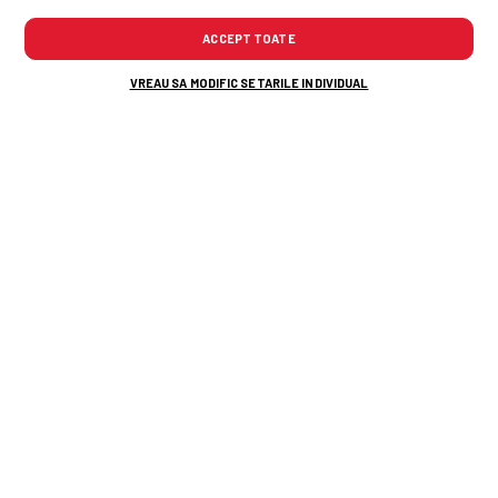
ACCEPT TOATE
VREAU SA MODIFIC SETARILE INDIVIDUAL
TOP ȘTIRI
ȘTIRI SPORT