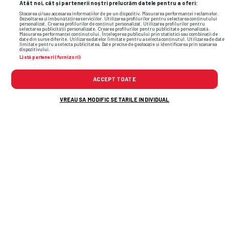
Atât noi, cât și partenerii noștri prelucrăm datele pentru a oferi:
Stocarea și/sau accesarea informațiilor de pe un dispozitiv. Măsurarea performanței reclamelor.
Dezvoltarea și îmbunătățirea serviciilor. Utilizarea profilurilor pentru selectarea conținutului
personalizat. Crearea profilurilor de conținut personalizat. Utilizarea profilurilor pentru
selectarea publicității personalizate. Crearea profilurilor pentru publicitate personalizată.
Măsurarea performanței conținutului. Înțelegerea publicului prin statistici sau combinații de
date din surse diferite. Utilizarea datelor limitate pentru a selecta conținutul. Utilizarea de date
limitate pentru a selecta publicitatea. Date precise de geolocație și identificarea prin scanarea
dispozitivului.
Listă parteneri (furnizori)
ACCEPT TOATE
VREAU SA MODIFIC SETARILE INDIVIDUAL
TOP ȘTIRI
ȘTIRI SPORT