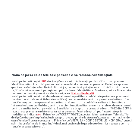
Omul din umbră din echipa „Zeiței de la
Montreal”: „Nota 10? Meritul Nadiei 80%.
Eu – 1%!” + De ce nu vorbește Comăneci
despre barbariile lui Karolyi
Dinamo își schimbă din nou sigla!
Nouă ne pasă ca datele tale personale să rămână confidențiale
Noi și partenerii noștri
589
stocăm și/sau accesăm informații pe dispozitivul dvs., precum
identificatorii cookie unici pentru prelucrarea datelor cu caracter personal. Puteți accepta sau
gestiona preferințele dvs. făcând clic mai jos, respectiv vă puteți opune utilizării unui interes
legitim în orice moment pe pagina cu politica de confidențialitate. Aceste alegeri vor fi raportate
polonia
slask wroclaw
rapid
timotej jambor
partenerilor noștri și nu vă vor afecta navigarea.
Mai multe detalii
Noi si partenerii nostri (retelele de socializare si agentiile de publicitate partenere, precum si
furnizorii nostri de servicii de date analitice) prelucram date pentru a permite website-ului sa
functioneze, pentru a personaliza continutul si anunturile publicitare afisate in functie de
interesele si/sau profilul dvs., pentru a va oferi functionalitati aferente retelelor de socializare si
pentru a analiza traficul pe website. Beneficiati de drepturile prevazute de art. 15-22 din GDPR in
legatura cu prelucrarea datelor cu caracter personal. Aceste drepturi pot fi exercitate prin
modalitatea indicata
aici
. Prin click pe “ACCEPT TOATE”, acceptati folosirea tuturor Tehnologiilor
de tip Cookie, care implica inclusiv acceptul dvs. cu privire la stocarea/accesarea informatiilor de
catre Vendor-ii cu care colaboram. Prin click pe “VREAU SA MODIFIC SETARILE INDIVIDUAL” puteti
schimba preferintele in mod individual, mai putin cele legate de cookie strict necesare pentru
functionarea website-ului.