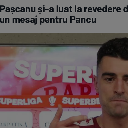
Pașcanu și-a luat la revedere d
Seri
Echipe
un mesaj pentru Pancu
Program TV