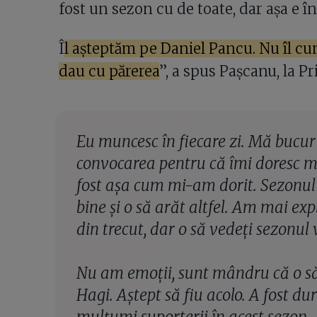
fost un sezon cu de toate, dar așa e în 
Î
l așteptăm pe Daniel Pancu. Nu îl cu
dau cu părerea
”, a spus Pașcanu, la P
Eu muncesc în fiecare zi. Mă bucur
convocarea pentru că îmi doresc m
fost așa cum mi-am dorit. Sezonul 
bine și o să arăt altfel. Am mai ex
din trecut, dar o să vedeți sezonul v
Nu am emoții, sunt mândru că o s
Hagi. Aștept să fiu acolo. A fost d
mulțumi suporterii în acest sezon.