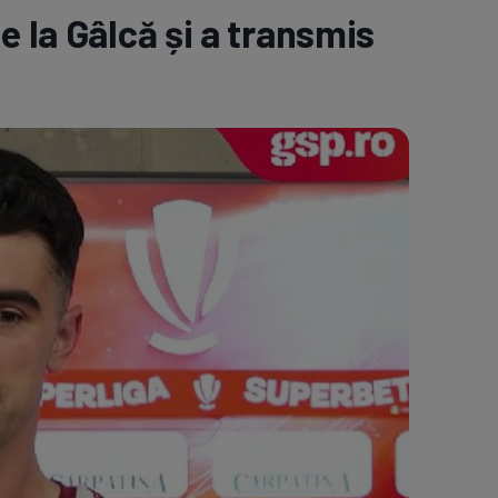
e la Gâlcă și a transmis
e A
Meciuri
Clasament