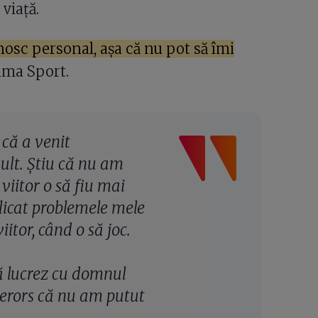
viață.
nosc personal, așa că nu pot să îmi
rima Sport.
 că a venit
ult. Știu că nu am
viitor o să fiu mai
plicat problemele mele
iitor, când o să joc.
ă lucrez cu domnul
urerors că nu am putut