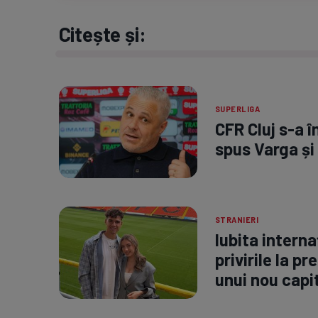
Citește și:
SUPERLIGA
CFR Cluj s-a 
spus Varga și
STRANIERI
Iubita interna
privirile la p
unui nou capit