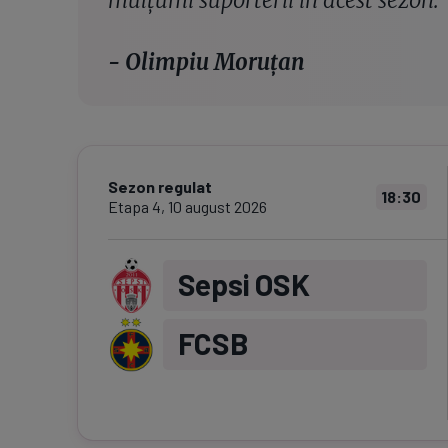
- Olimpiu Moruțan
Sezon regulat
18:30
Etapa
4
,
10 august 2026
Sepsi OSK
FCSB