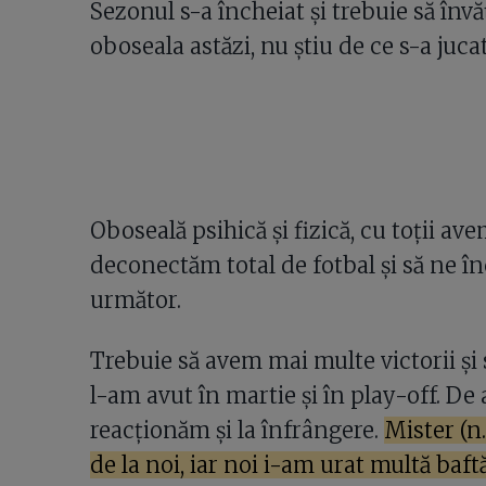
Sezonul s-a încheiat și trebuie să învă
oboseala astăzi, nu știu de ce s-a jucat
Oboseală psihică și fizică, cu toții av
deconectăm total de fotbal și să ne î
următor.
Trebuie să avem mai multe victorii ș
l-am avut în martie și în play-off. D
reacționăm și la înfrângere.
Mister (n
de la noi, iar noi i-am urat multă baft