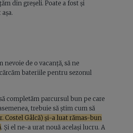
țăm din greșeli. Poate a fost și
 așa.
em nevoie de o vacanță, să ne
ncărcăm bateriile pentru sezonul
i să completăm parcursul bun pe care
e asemenea, trebuie să știm cum să
.r. Costel Gâlcă) și-a luat rămas-bun
ă
. Și el ne-a urat nouă același lucru. A