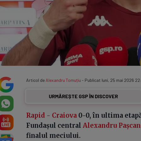
Articol de
Alexandru Tomuțiu
- Publicat luni, 25 mai 2026 22
URMĂREȘTE GSP ÎN DISCOVER
Rapid - Craiova
0-0, în ultima etapă
Fundașul central
Alexandru Pașcan
finalul meciului.