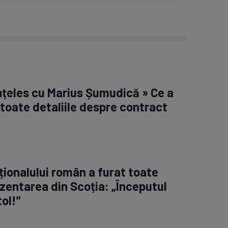
înțeles cu Marius Șumudică » Ce a
 toate detaliile despre contract
ționalului român a furat toate
rezentarea din Scoția: „Începutul
ol!”