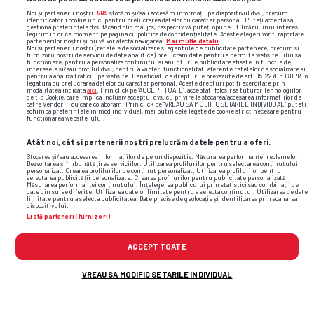
lucruri inimaginabile” + Pronostic uimitor
Noi și partenerii noștri
589
stocăm și/sau accesăm informații pe dispozitivul dvs., precum
identificatorii cookie unici pentru prelucrarea datelor cu caracter personal. Puteți accepta sau
la dubla Craiovei: „Crede-mă, acolo a fost
gestiona preferințele dvs. făcând clic mai jos, respectiv vă puteți opune utilizării unui interes
legitim în orice moment pe pagina cu politica de confidențialitate. Aceste alegeri vor fi raportate
partenerilor noștri și nu vă vor afecta navigarea.
Mai multe detalii
ca la bunică-mea, la Coșoveni”
Noi si partenerii nostri (retelele de socializare si agentiile de publicitate partenere, precum si
furnizorii nostri de servicii de date analitice) prelucram date pentru a permite website-ului sa
functioneze, pentru a personaliza continutul si anunturile publicitare afisate in functie de
interesele si/sau profilul dvs., pentru a va oferi functionalitati aferente retelelor de socializare si
pentru a analiza traficul pe website. Beneficiati de drepturile prevazute de art. 15-22 din GDPR in
legatura cu prelucrarea datelor cu caracter personal. Aceste drepturi pot fi exercitate prin
modalitatea indicata
aici
. Prin click pe “ACCEPT TOATE”, acceptati folosirea tuturor Tehnologiilor
de tip Cookie, care implica inclusiv acceptul dvs. cu privire la stocarea/accesarea informatiilor de
catre Vendor-ii cu care colaboram. Prin click pe “VREAU SA MODIFIC SETARILE INDIVIDUAL” puteti
schimba preferintele in mod individual, mai putin cele legate de cookie strict necesare pentru
functionarea website-ului.
Atât noi, cât și partenerii noștri prelucrăm datele pentru a oferi:
uta arad
rapid
petrolul
rares pop
Stocarea și/sau accesarea informațiilor de pe un dispozitiv. Măsurarea performanței reclamelor.
Dezvoltarea și îmbunătățirea serviciilor. Utilizarea profilurilor pentru selectarea conținutului
personalizat. Crearea profilurilor de conținut personalizat. Utilizarea profilurilor pentru
selectarea publicității personalizate. Crearea profilurilor pentru publicitate personalizată.
Măsurarea performanței conținutului. Înțelegerea publicului prin statistici sau combinații de
date din surse diferite. Utilizarea datelor limitate pentru a selecta conținutul. Utilizarea de date
limitate pentru a selecta publicitatea. Date precise de geolocație și identificarea prin scanarea
dispozitivului.
Listă parteneri (furnizori)
ACCEPT TOATE
VREAU SA MODIFIC SETARILE INDIVIDUAL