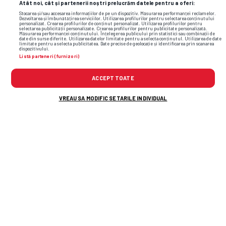
Atât noi, cât și partenerii noștri prelucrăm datele pentru a oferi:
Stocarea și/sau accesarea informațiilor de pe un dispozitiv. Măsurarea performanței reclamelor.
Dezvoltarea și îmbunătățirea serviciilor. Utilizarea profilurilor pentru selectarea conținutului
personalizat. Crearea profilurilor de conținut personalizat. Utilizarea profilurilor pentru
selectarea publicității personalizate. Crearea profilurilor pentru publicitate personalizată.
Măsurarea performanței conținutului. Înțelegerea publicului prin statistici sau combinații de
date din surse diferite. Utilizarea datelor limitate pentru a selecta conținutul. Utilizarea de date
limitate pentru a selecta publicitatea. Date precise de geolocație și identificarea prin scanarea
dispozitivului.
Listă parteneri (furnizori)
ACCEPT TOATE
VREAU SA MODIFIC SETARILE INDIVIDUAL
TOP ȘTIRI
ȘTIRI SPORT