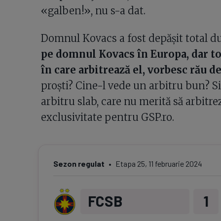
«galben!», nu s-a dat.
Domnul Kovacs a fost depășit total d
pe domnul Kovacs în Europa, dar toț
în care arbitrează el, vorbesc rău de
proști? Cine-l vede un arbitru bun? Si
arbitru slab, care nu merită să arbitre
exclusivitate pentru GSP.ro.
Sezon regulat
Etapa
25
,
11 februarie 2024
FCSB
1