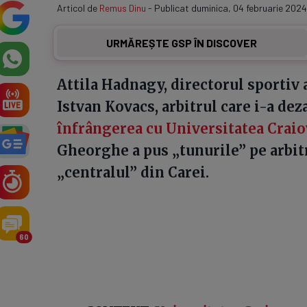
Articol de
Remus Dinu
- Publicat duminica, 04 februarie 2024
URMĂREȘTE GSP ÎN DISCOVER
Attila Hadnagy, directorul sportiv a
Istvan Kovacs, arbitrul care i-a dez
înfrângerea cu Universitatea Craiov
Gheorghe a pus „tunurile” pe arbitr
„centralul” din Carei.
60