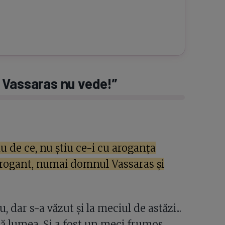
 Vassaras nu vede!”
u de ce, nu știu ce-i cu aroganța
 arogant, numai domnul Vassaras și
 dar s-a văzut și la meciul de astăzi...
tă lumea. Și a fost un meci frumos,