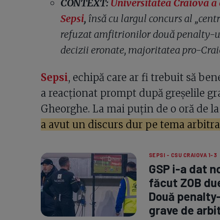
CONTEXT:
Universitatea Craiova a 
Sepsi
,
însă cu largul concurs al „cent
refuzat amfitrionilor două penalty-uri
decizii eronate, majoritatea pro-Crai
Sepsi
, echipă care ar fi trebuit să be
a reacționat prompt după greșelile gr
Gheorghe. La mai puțin de o oră de l
a avut un discurs dur pe tema arbitraj
SEPSI - CSU CRAIOVA 1-3
GSP i-a dat no
făcut ZOB due
Două penalty-
grave de arbit