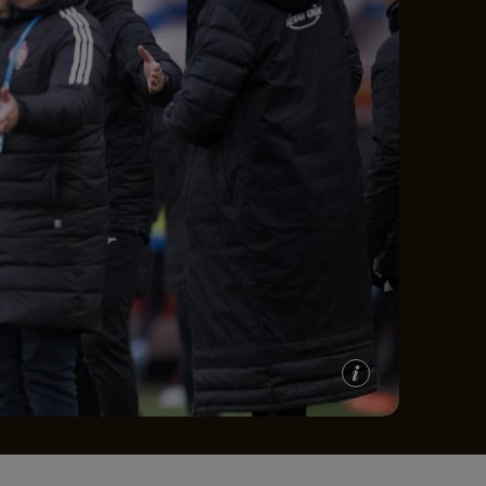
e A
Meciuri
Clasament