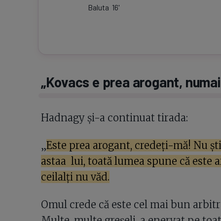
Baluta
16
'
„Kovacs e prea arogant, numai
Hadnagy și-a continuat tirada:
„
Este prea arogant, credeți-mă! Nu ști
astaa lui, toată lumea spune că este
ceilalți nu văd.
Omul crede că este cel mai bun arbitru,
Multe, multe greșeli, a enervat pe toa