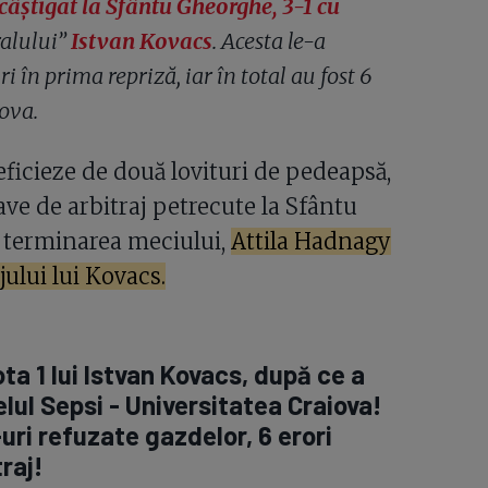
câștigat la Sfântu Gheorghe, 3-1 cu
ralului”
Istvan Kovacs
. Acesta le-a
 în prima repriză, iar în total au fost 6
ova.
neficieze de două lovituri de pedeapsă,
ave de arbitraj petrecute la Sfântu
a terminarea meciului,
Attila Hadnagy
ului lui Kovacs.
ta 1 lui Istvan Kovacs, după ce a
lul Sepsi - Universitatea Craiova!
uri refuzate gazdelor, 6 erori
raj!