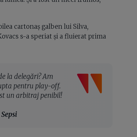
oilea cartonaș galben lui Silva,
vacs s-a speriat și a fluierat prima
de la delegări? Am
upta pentru play-off.
st un arbitraj penibil!
 Sepsi