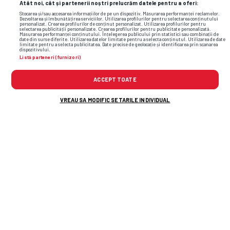
Atât noi, cât și partenerii noștri prelucrăm datele pentru a oferi:
Stocarea și/sau accesarea informațiilor de pe un dispozitiv. Măsurarea performanței reclamelor.
Dezvoltarea și îmbunătățirea serviciilor. Utilizarea profilurilor pentru selectarea conținutului
personalizat. Crearea profilurilor de conținut personalizat. Utilizarea profilurilor pentru
selectarea publicității personalizate. Crearea profilurilor pentru publicitate personalizată.
Măsurarea performanței conținutului. Înțelegerea publicului prin statistici sau combinații de
date din surse diferite. Utilizarea datelor limitate pentru a selecta conținutul. Utilizarea de date
limitate pentru a selecta publicitatea. Date precise de geolocație și identificarea prin scanarea
dispozitivului.
Listă parteneri (furnizori)
ACCEPT TOATE
VREAU SA MODIFIC SETARILE INDIVIDUAL