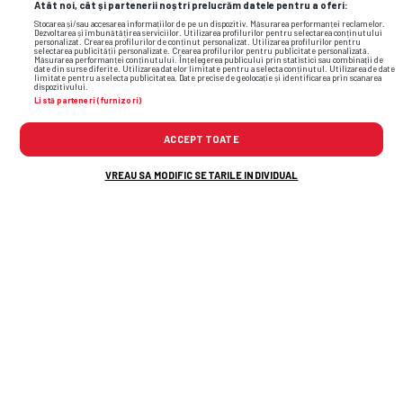
Atât noi, cât și partenerii noștri prelucrăm datele pentru a oferi:
Stocarea și/sau accesarea informațiilor de pe un dispozitiv. Măsurarea performanței reclamelor.
Dezvoltarea și îmbunătățirea serviciilor. Utilizarea profilurilor pentru selectarea conținutului
personalizat. Crearea profilurilor de conținut personalizat. Utilizarea profilurilor pentru
selectarea publicității personalizate. Crearea profilurilor pentru publicitate personalizată.
Măsurarea performanței conținutului. Înțelegerea publicului prin statistici sau combinații de
date din surse diferite. Utilizarea datelor limitate pentru a selecta conținutul. Utilizarea de date
limitate pentru a selecta publicitatea. Date precise de geolocație și identificarea prin scanarea
dispozitivului.
Listă parteneri (furnizori)
ACCEPT TOATE
VREAU SA MODIFIC SETARILE INDIVIDUAL