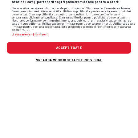
Atât noi, cât și partenerii noștri prelucrăm datele pentru a oferi:
Stocarea și/sau accesarea informațiilor de pe un dispozitiv. Măsurarea performanței reclamelor.
Dezvoltarea și îmbunătățirea serviciilor. Utilizarea profilurilor pentru selectarea conținutului
personalizat. Crearea profilurilor de conținut personalizat. Utilizarea profilurilor pentru
selectarea publicității personalizate. Crearea profilurilor pentru publicitate personalizată.
Măsurarea performanței conținutului. Înțelegerea publicului prin statistici sau combinații de
date din surse diferite. Utilizarea datelor limitate pentru a selecta conținutul. Utilizarea de date
limitate pentru a selecta publicitatea. Date precise de geolocație și identificarea prin scanarea
dispozitivului.
Listă parteneri (furnizori)
ACCEPT TOATE
VREAU SA MODIFIC SETARILE INDIVIDUAL