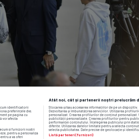
Atât noi, cât și partenerii noștri prelucrăm 
ecum identificatorii
Stocarea și/sau accesarea informațiilor de pe un dispozitiv
iona preferințele dvs.
Dezvoltarea și îmbunătățirea serviciilor. Utilizarea profiluri
moment pe pagina cu
personalizat. Crearea profilurilor de conținut personalizat. 
vă vor afecta
publicității personalizate. Crearea profilurilor pentru publ
performanței conținutului. Înțelegerea publicului prin statis
diferite. Utilizarea datelor limitate pentru a selecta conținut
ecum si furnizorii nostri
selecta publicitatea. Date precise de geolocație și identific
neze, pentru a personaliza
Listă parteneri (furnizori)
pentru a va oferi