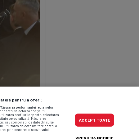
datele pentru a oferi:
. Măsurarea performanței reclamelor.
lor pentru selectarea conținutului
Utilizarea profilurilor pentru selectarea
icitate personalizată. Măsurarea
ACCEPT TOATE
tici sau combinații de date din surse
ul. Utilizarea de date limitate pentru a
area prin scanarea dispozitivului.
VREAU SA MODIFIC