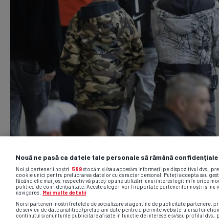
Nouă ne pasă ca datele tale personale să rămână confidențiale
Noi și partenerii noștri
589
stocăm și/sau accesăm informații pe dispozitivul dvs., pr
cookie unici pentru prelucrarea datelor cu caracter personal. Puteți accepta sau gest
făcând clic mai jos, respectiv vă puteți opune utilizării unui interes legitim în orice 
politica de confidențialitate. Aceste alegeri vor fi raportate partenerilor noștri și nu 
navigarea.
Mai multe detalii
Noi si partenerii nostri (retelele de socializare si agentiile de publicitate partenere, pr
de servicii de date analitice) prelucram date pentru a permite website-ului sa functio
continutul si anunturile publicitare afisate in functie de interesele si/sau profilul dvs., 