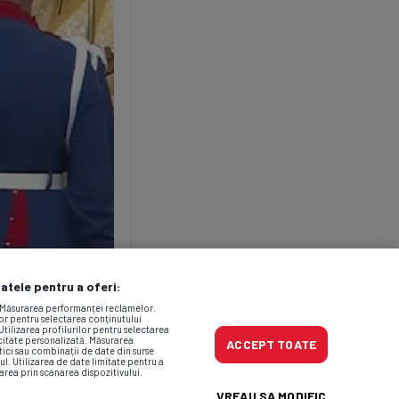
datele pentru a oferi:
. Măsurarea performanței reclamelor.
lor pentru selectarea conținutului
Utilizarea profilurilor pentru selectarea
icitate personalizată. Măsurarea
ACCEPT TOATE
tici sau combinații de date din surse
ul. Utilizarea de date limitate pentru a
area prin scanarea dispozitivului.
VREAU SA MODIFIC