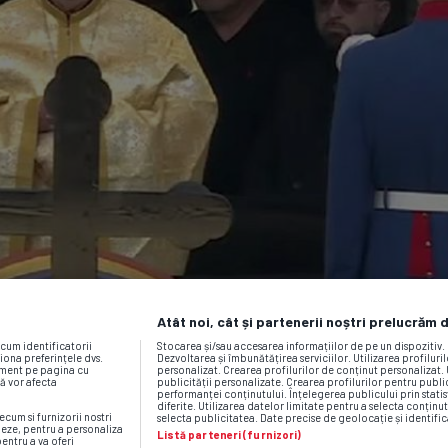
Atât noi, cât și partenerii noștri prelucrăm 
ecum identificatorii
Stocarea și/sau accesarea informațiilor de pe un dispozitiv
iona preferințele dvs.
Dezvoltarea și îmbunătățirea serviciilor. Utilizarea profiluri
moment pe pagina cu
personalizat. Crearea profilurilor de conținut personalizat. 
vă vor afecta
publicității personalizate. Crearea profilurilor pentru publ
performanței conținutului. Înțelegerea publicului prin statis
diferite. Utilizarea datelor limitate pentru a selecta conținut
ecum si furnizorii nostri
selecta publicitatea. Date precise de geolocație și identific
neze, pentru a personaliza
Listă parteneri (furnizori)
pentru a va oferi