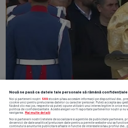
Nouă ne pasă ca datele tale personale să rămână confidențiale
Noi și partenerii noștri
589
stocăm și/sau accesăm informații pe dispozitivul dvs., pr
cookie unici pentru prelucrarea datelor cu caracter personal. Puteți accepta sau gest
făcând clic mai jos, respectiv vă puteți opune utilizării unui interes legitim în orice 
politica de confidențialitate. Aceste alegeri vor fi raportate partenerilor noștri și nu 
navigarea.
Mai multe detalii
Noi si partenerii nostri (retelele de socializare si agentiile de publicitate partenere, pr
de servicii de date analitice) prelucram date pentru a permite website-ului sa functio
continutul si anunturile publicitare afisate in functie de interesele si/sau profilul dvs., 