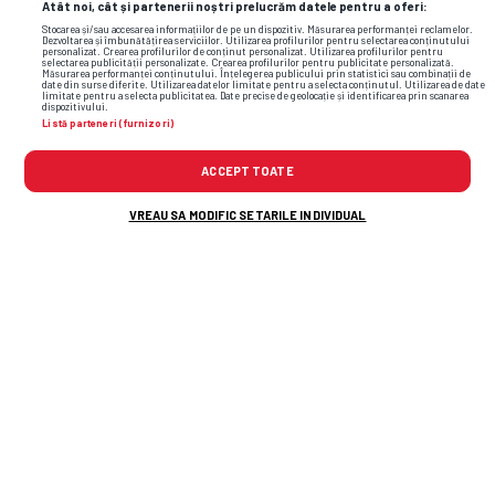
Atât noi, cât și partenerii noștri prelucrăm datele pentru a oferi:
Stocarea și/sau accesarea informațiilor de pe un dispozitiv. Măsurarea performanței reclamelor.
Dezvoltarea și îmbunătățirea serviciilor. Utilizarea profilurilor pentru selectarea conținutului
personalizat. Crearea profilurilor de conținut personalizat. Utilizarea profilurilor pentru
selectarea publicității personalizate. Crearea profilurilor pentru publicitate personalizată.
Măsurarea performanței conținutului. Înțelegerea publicului prin statistici sau combinații de
date din surse diferite. Utilizarea datelor limitate pentru a selecta conținutul. Utilizarea de date
limitate pentru a selecta publicitatea. Date precise de geolocație și identificarea prin scanarea
dispozitivului.
Listă parteneri (furnizori)
ACCEPT TOATE
VREAU SA MODIFIC SETARILE INDIVIDUAL