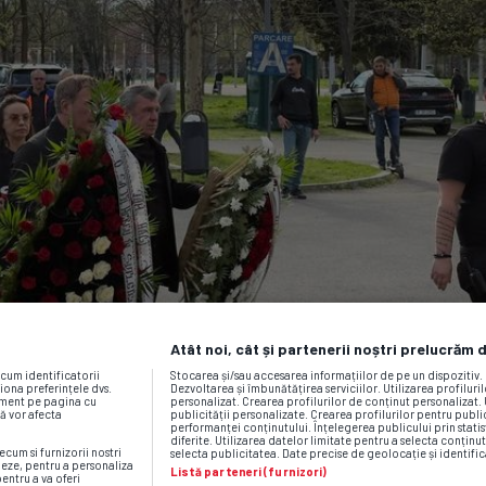
Atât noi, cât și partenerii noștri prelucrăm 
ecum identificatorii
Stocarea și/sau accesarea informațiilor de pe un dispozitiv
iona preferințele dvs.
Dezvoltarea și îmbunătățirea serviciilor. Utilizarea profiluri
moment pe pagina cu
personalizat. Crearea profilurilor de conținut personalizat. 
vă vor afecta
publicității personalizate. Crearea profilurilor pentru publ
performanței conținutului. Înțelegerea publicului prin statis
diferite. Utilizarea datelor limitate pentru a selecta conținut
ecum si furnizorii nostri
selecta publicitatea. Date precise de geolocație și identific
neze, pentru a personaliza
Listă parteneri (furnizori)
pentru a va oferi