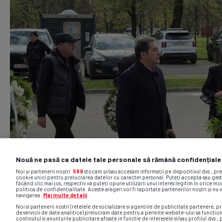
Nouă ne pasă ca datele tale personale să rămână confidențiale
Noi și partenerii noștri
589
stocăm și/sau accesăm informații pe dispozitivul dvs., pr
cookie unici pentru prelucrarea datelor cu caracter personal. Puteți accepta sau gest
făcând clic mai jos, respectiv vă puteți opune utilizării unui interes legitim în orice 
politica de confidențialitate. Aceste alegeri vor fi raportate partenerilor noștri și nu 
navigarea.
Mai multe detalii
Noi si partenerii nostri (retelele de socializare si agentiile de publicitate partenere, pr
de servicii de date analitice) prelucram date pentru a permite website-ului sa functio
continutul si anunturile publicitare afisate in functie de interesele si/sau profilul dvs., 