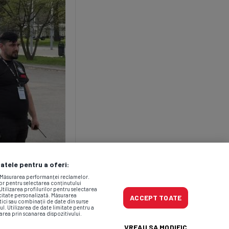
datele pentru a oferi:
. Măsurarea performanței reclamelor.
lor pentru selectarea conținutului
Utilizarea profilurilor pentru selectarea
icitate personalizată. Măsurarea
ACCEPT TOATE
tici sau combinații de date din surse
ul. Utilizarea de date limitate pentru a
area prin scanarea dispozitivului.
VREAU SA MODIFIC