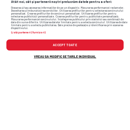
Atât noi, cât și partenerii noștri prelucrăm datele pentru a oferi:
Stocarea și/sau accesarea informațiilor de pe un dispozitiv. Măsurarea performanței reclamelor.
Dezvoltarea și îmbunătățirea serviciilor. Utilizarea profilurilor pentru selectarea conținutului
personalizat. Crearea profilurilor de conținut personalizat. Utilizarea profilurilor pentru
selectarea publicității personalizate. Crearea profilurilor pentru publicitate personalizată.
Măsurarea performanței conținutului. Înțelegerea publicului prin statistici sau combinații de
date din surse diferite. Utilizarea datelor limitate pentru a selecta conținutul. Utilizarea de date
limitate pentru a selecta publicitatea. Date precise de geolocație și identificarea prin scanarea
dispozitivului.
Listă parteneri (furnizori)
ACCEPT TOATE
VREAU SA MODIFIC SETARILE INDIVIDUAL