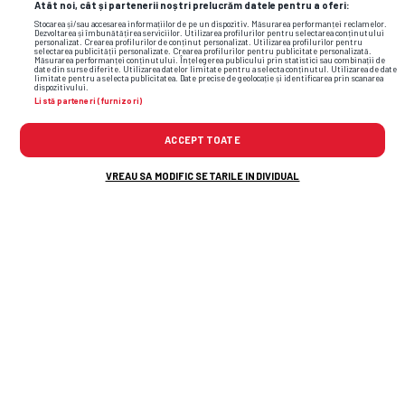
Atât noi, cât și partenerii noștri prelucrăm datele pentru a oferi:
Stocarea și/sau accesarea informațiilor de pe un dispozitiv. Măsurarea performanței reclamelor.
Dezvoltarea și îmbunătățirea serviciilor. Utilizarea profilurilor pentru selectarea conținutului
personalizat. Crearea profilurilor de conținut personalizat. Utilizarea profilurilor pentru
selectarea publicității personalizate. Crearea profilurilor pentru publicitate personalizată.
Măsurarea performanței conținutului. Înțelegerea publicului prin statistici sau combinații de
date din surse diferite. Utilizarea datelor limitate pentru a selecta conținutul. Utilizarea de date
limitate pentru a selecta publicitatea. Date precise de geolocație și identificarea prin scanarea
dispozitivului.
Listă parteneri (furnizori)
ACCEPT TOATE
VREAU SA MODIFIC SETARILE INDIVIDUAL