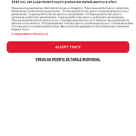
Atât noi, cât și partenerii noștri prelucrăm datele pentru a oferi:
Stocarea și/sau accesarea informațiilor de pe un dispozitiv. Măsurarea performanței reclamelor.
Dezvoltarea și îmbunătățirea serviciilor. Utilizarea profilurilor pentru selectarea conținutului
personalizat. Crearea profilurilor de conținut personalizat. Utilizarea profilurilor pentru
selectarea publicității personalizate. Crearea profilurilor pentru publicitate personalizată.
Măsurarea performanței conținutului. Înțelegerea publicului prin statistici sau combinații de
date din surse diferite. Utilizarea datelor limitate pentru a selecta conținutul. Utilizarea de date
limitate pentru a selecta publicitatea. Date precise de geolocație și identificarea prin scanarea
dispozitivului.
Listă parteneri (furnizori)
ACCEPT TOATE
VREAU SA MODIFIC SETARILE INDIVIDUAL