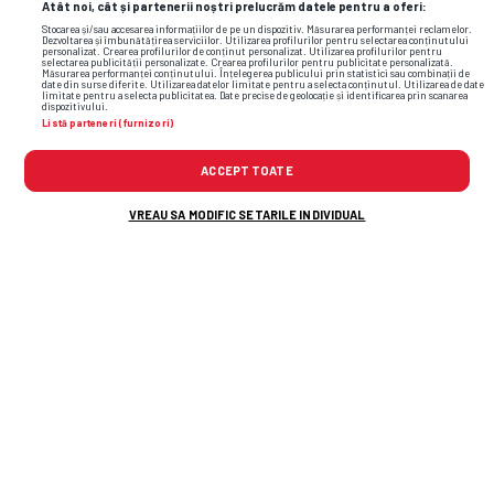
Atât noi, cât și partenerii noștri prelucrăm datele pentru a oferi:
Stocarea și/sau accesarea informațiilor de pe un dispozitiv. Măsurarea performanței reclamelor.
Dezvoltarea și îmbunătățirea serviciilor. Utilizarea profilurilor pentru selectarea conținutului
personalizat. Crearea profilurilor de conținut personalizat. Utilizarea profilurilor pentru
selectarea publicității personalizate. Crearea profilurilor pentru publicitate personalizată.
Măsurarea performanței conținutului. Înțelegerea publicului prin statistici sau combinații de
date din surse diferite. Utilizarea datelor limitate pentru a selecta conținutul. Utilizarea de date
limitate pentru a selecta publicitatea. Date precise de geolocație și identificarea prin scanarea
dispozitivului.
Listă parteneri (furnizori)
ACCEPT TOATE
VREAU SA MODIFIC SETARILE INDIVIDUAL