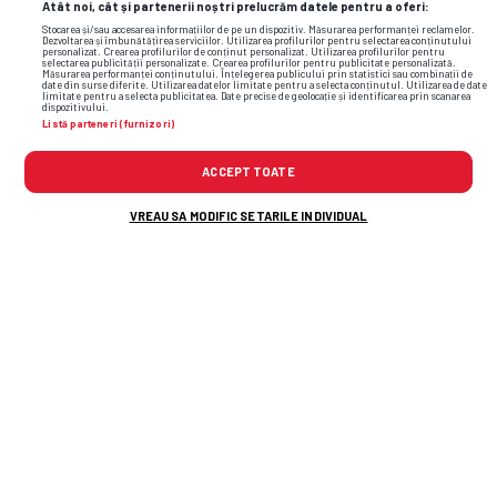
Atât noi, cât și partenerii noștri prelucrăm datele pentru a oferi:
Stocarea și/sau accesarea informațiilor de pe un dispozitiv. Măsurarea performanței reclamelor.
Dezvoltarea și îmbunătățirea serviciilor. Utilizarea profilurilor pentru selectarea conținutului
personalizat. Crearea profilurilor de conținut personalizat. Utilizarea profilurilor pentru
selectarea publicității personalizate. Crearea profilurilor pentru publicitate personalizată.
Măsurarea performanței conținutului. Înțelegerea publicului prin statistici sau combinații de
date din surse diferite. Utilizarea datelor limitate pentru a selecta conținutul. Utilizarea de date
limitate pentru a selecta publicitatea. Date precise de geolocație și identificarea prin scanarea
dispozitivului.
Listă parteneri (furnizori)
ACCEPT TOATE
VREAU SA MODIFIC SETARILE INDIVIDUAL