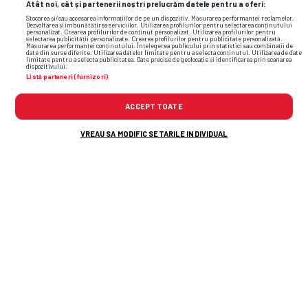
Atât noi, cât și partenerii noștri prelucrăm datele pentru a oferi:
Stocarea și/sau accesarea informațiilor de pe un dispozitiv. Măsurarea performanței reclamelor.
Dezvoltarea și îmbunătățirea serviciilor. Utilizarea profilurilor pentru selectarea conținutului
personalizat. Crearea profilurilor de conținut personalizat. Utilizarea profilurilor pentru
selectarea publicității personalizate. Crearea profilurilor pentru publicitate personalizată.
Măsurarea performanței conținutului. Înțelegerea publicului prin statistici sau combinații de
date din surse diferite. Utilizarea datelor limitate pentru a selecta conținutul. Utilizarea de date
limitate pentru a selecta publicitatea. Date precise de geolocație și identificarea prin scanarea
dispozitivului.
Listă parteneri (furnizori)
ACCEPT TOATE
VREAU SA MODIFIC SETARILE INDIVIDUAL