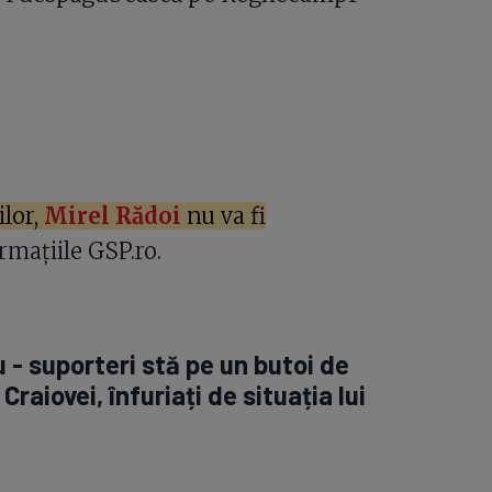
lor,
Mirel Rădoi
nu va fi
rmațiile GSP.ro.
 - suporteri stă pe un butoi de
Craiovei, înfuriați de situația lui