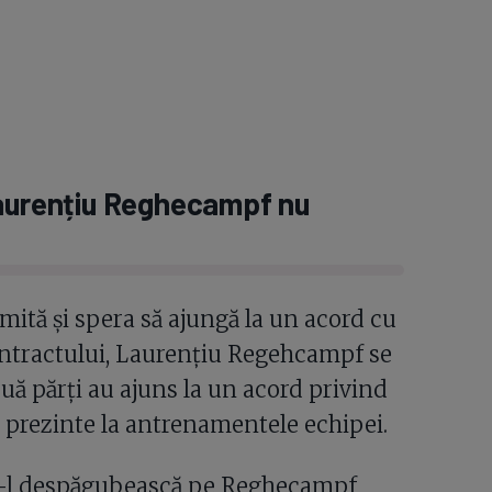
Laurențiu Reghecampf nu
mită și spera să ajungă la un acord cu
contractului, Laurențiu Regehcampf se
două părți au ajuns la un acord privind
se prezinte la antrenamentele echipei.
 să-l despăgubească pe Reghecampf