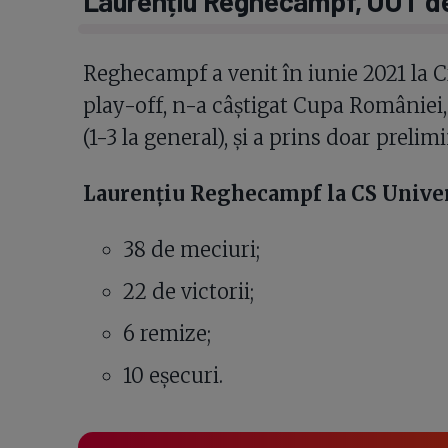
Laurențiu Reghecampf, OUT de 
Reghecampf a venit în iunie 2021 la Cra
play-off, n-a câștigat Cupa României,
(1-3 la general), și a prins doar preli
Laurențiu Reghecampf la CS Univer
38 de meciuri;
22 de victorii;
6 remize;
10 eșecuri.