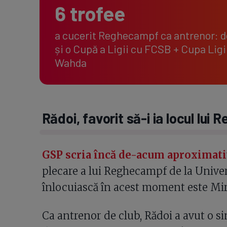
6 trofee
a cucerit Reghecampf ca antrenor: do
și o Cupă a Ligii cu FCSB + Cupa Ligi
Wahda
Rădoi, favorit să-i ia locul lui
GSP scria încă de-acum aproximati
plecare a lui Reghecampf de la Univers
înlocuiască în acest moment este Mir
Ca antrenor de club, Rădoi a avut o si