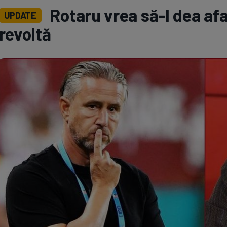
Rotaru vrea să-l dea af
UPDATE
Seri
Echipe
revoltă
Program TV