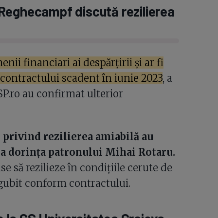
și Reghecampf discută rezilierea
ii financiari ai despărțirii și ar fi
i contractului scadent în iunie 2023
, a
P.ro au confirmat ulterior
 privind rezilierea amiabilă au
la dorința patronului Mihai Rotaru.
e să rezilieze în condițiile cerute de
ăgubit conform contractului.