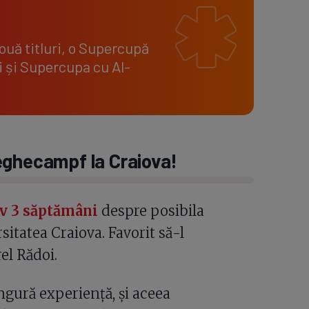
uă titluri, o Supercupă
i și Supercupa cu Al-
 Reghecampf la Craiova!
v 3 săptămâni
despre posibila
itatea Craiova. Favorit să-l
el Rădoi.
ngură experiență, și aceea