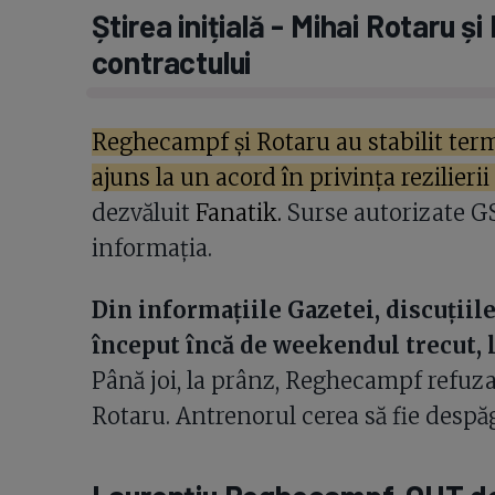
Știrea inițială - Mihai Rotaru 
contractului
Reghecampf și Rotaru au stabilit termen
ajuns la un acord în privința rezilieri
dezvăluit
Fanatik.
Surse autorizate GS
informația.
Din informațiile Gazetei, discuțiile
început încă de weekendul trecut, 
Până joi, la prânz, Reghecampf refuzas
Rotaru. Antrenorul cerea să fie desp