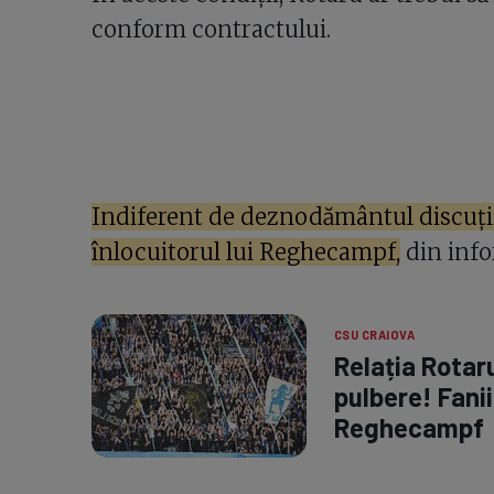
conform contractului.
Indiferent de deznodământul discuții
înlocuitorul lui Reghecampf,
din info
CSU CRAIOVA
Relația Rotaru
pulbere! Fanii 
Reghecampf