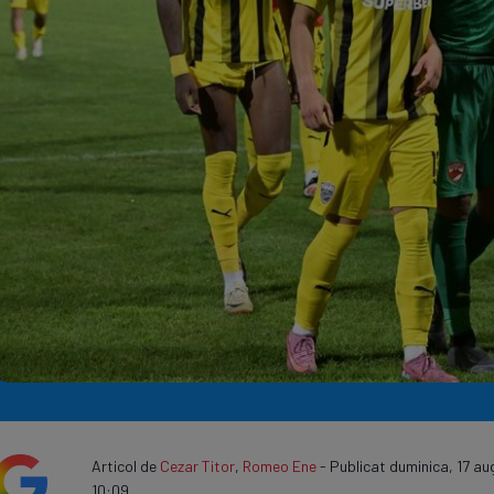
Seri
Echipe
Program TV
Articol de
Cezar Titor
,
Romeo Ene
- Publicat duminica, 17 a
10:09