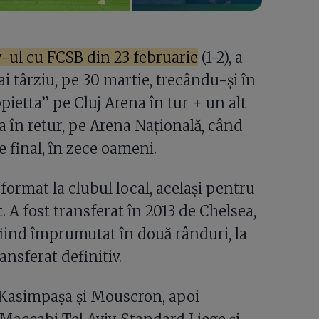
y-ul cu FCSB din 23 februarie
(1-2), a
ai târziu, pe 30 martie, trecându-și în
ppietta” pe Cluj Arena în tur + un alt
a în retur, pe Arena Națională, când
 final, în zece oameni.
 format la clubul local, același pentru
. A fost transferat în 2013 de Chelsea,
fiind împrumutat în două rânduri, la
ansferat definitiv.
Kasimpașa și Mouscron, apoi