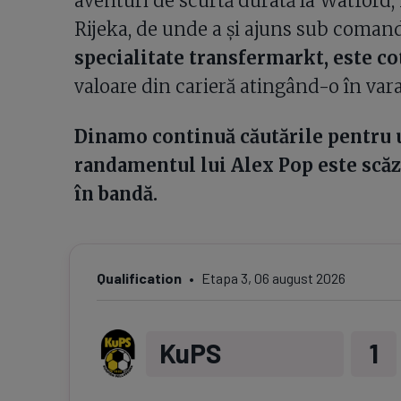
aventuri de scurtă durată la Watford, 
Rijeka, de unde a și ajuns sub comand
specialitate transfermarkt, este co
valoare din carieră atingând-o în vara 
Dinamo continuă căutările pentru un
randamentul lui Alex Pop este scăz
în bandă.
Qualification
Etapa
3
,
06 august 2026
KuPS
1