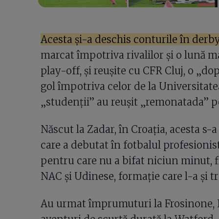
Acesta și-a deschis conturile în derb
marcat împotriva rivalilor și o lună m
play-off, și reușite cu CFR Cluj, o „do
gol împotriva celor de la Universitate
„studenții” au reușit „remonatada” pe
Născut la Zadar, în Croația, acesta s-a
care a debutat în fotbalul profesionist
pentru care nu a bifat niciun minut, 
NAC și Udinese, formație care l-a și tr
Au urmat împrumuturi la Frosinone, 