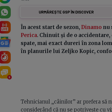
URMĂREȘTE GSP ÎN DISCOVER
În acest start de sezon,
Dinamo
nu 
Perica
. Chinuit și de o accidentare
spate, mai exact dureri în zona lom
în planurile lui Zeljko Kopic, conf
9
Tehnicianul „câinilor” ar prefera să n
considerând că nu se potrivește cu viz