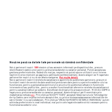
GSP.RO
Nouă ne pasă ca datele tale personale să rămână confidențiale
Noi și partenerii noștri
589
stocăm și/sau accesăm informații pe dispozitivul dvs., precum
identificatorii cookie unici pentru prelucrarea datelor cu caracter personal. Puteți accepta sau
gestiona preferințele dvs. făcând clic mai jos, respectiv vă puteți opune utilizării unui interes
legitim în orice moment pe pagina cu politica de confidențialitate. Aceste alegeri vor fi raportate
partenerilor noștri și nu vă vor afecta navigarea.
Mai multe detalii
Noi si partenerii nostri (retelele de socializare si agentiile de publicitate partenere, precum si
furnizorii nostri de servicii de date analitice) prelucram date pentru a permite website-ului sa
functioneze, pentru a personaliza continutul si anunturile publicitare afisate in functie de
interesele si/sau profilul dvs., pentru a va oferi functionalitati aferente retelelor de socializare si
pentru a analiza traficul pe website. Beneficiati de drepturile prevazute de art. 15-22 din GDPR in
legatura cu prelucrarea datelor cu caracter personal. Aceste drepturi pot fi exercitate prin
modalitatea indicata
aici
. Prin click pe “ACCEPT TOATE”, acceptati folosirea tuturor Tehnologiilor
de tip Cookie, care implica inclusiv acceptul dvs. cu privire la stocarea/accesarea informatiilor de
catre Vendor-ii cu care colaboram. Prin click pe “VREAU SA MODIFIC SETARILE INDIVIDUAL” puteti
schimba preferintele in mod individual, mai putin cele legate de cookie strict necesare pentru
functionarea website-ului.