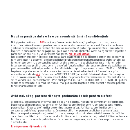
TOP ȘTIRI
ȘTIRI SPORT
Nouă ne pasă ca datele tale personale să rămână confidențiale
Noi și partenerii noștri
589
stocăm și/sau accesăm informații pe dispozitivul dvs., precum
identificatorii cookie unici pentru prelucrarea datelor cu caracter personal. Puteți accepta sau
gestiona preferințele dvs. făcând clic mai jos, respectiv vă puteți opune utilizării unui interes
legitim în orice moment pe pagina cu politica de confidențialitate. Aceste alegeri vor fi raportate
partenerilor noștri și nu vă vor afecta navigarea.
Mai multe detalii
Noi si partenerii nostri (retelele de socializare si agentiile de publicitate partenere, precum si
furnizorii nostri de servicii de date analitice) prelucram date pentru a permite website-ului sa
functioneze, pentru a personaliza continutul si anunturile publicitare afisate in functie de
interesele si/sau profilul dvs., pentru a va oferi functionalitati aferente retelelor de socializare si
pentru a analiza traficul pe website. Beneficiati de drepturile prevazute de art. 15-22 din GDPR in
legatura cu prelucrarea datelor cu caracter personal. Aceste drepturi pot fi exercitate prin
modalitatea indicata
aici
. Prin click pe “ACCEPT TOATE”, acceptati folosirea tuturor Tehnologiilor
de tip Cookie, care implica inclusiv acceptul dvs. cu privire la stocarea/accesarea informatiilor de
catre Vendor-ii cu care colaboram. Prin click pe “VREAU SA MODIFIC SETARILE INDIVIDUAL” puteti
schimba preferintele in mod individual, mai putin cele legate de cookie strict necesare pentru
functionarea website-ului.
Atât noi, cât și partenerii noștri prelucrăm datele pentru a oferi:
Stocarea și/sau accesarea informațiilor de pe un dispozitiv. Măsurarea performanței reclamelor.
Dezvoltarea și îmbunătățirea serviciilor. Utilizarea profilurilor pentru selectarea conținutului
personalizat. Crearea profilurilor de conținut personalizat. Utilizarea profilurilor pentru
selectarea publicității personalizate. Crearea profilurilor pentru publicitate personalizată.
Măsurarea performanței conținutului. Înțelegerea publicului prin statistici sau combinații de
date din surse diferite. Utilizarea datelor limitate pentru a selecta conținutul. Utilizarea de date
limitate pentru a selecta publicitatea. Date precise de geolocație și identificarea prin scanarea
dispozitivului.
Listă parteneri (furnizori)