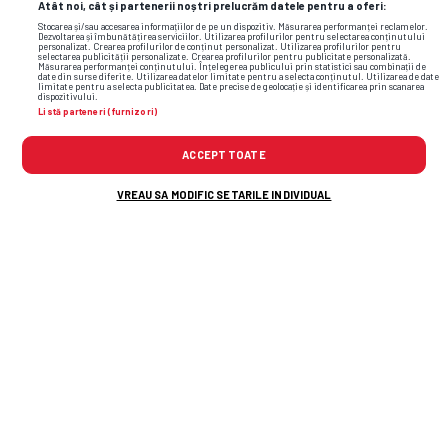
Atât noi, cât și partenerii noștri prelucrăm datele pentru a oferi:
și faze video din sport
Stocarea și/sau accesarea informațiilor de pe un dispozitiv. Măsurarea performanței reclamelor.
Dezvoltarea și îmbunătățirea serviciilor. Utilizarea profilurilor pentru selectarea conținutului
personalizat. Crearea profilurilor de conținut personalizat. Utilizarea profilurilor pentru
selectarea publicității personalizate. Crearea profilurilor pentru publicitate personalizată.
Măsurarea performanței conținutului. Înțelegerea publicului prin statistici sau combinații de
date din surse diferite. Utilizarea datelor limitate pentru a selecta conținutul. Utilizarea de date
limitate pentru a selecta publicitatea. Date precise de geolocație și identificarea prin scanarea
dispozitivului.
Listă parteneri (furnizori)
ACCEPT TOATE
VREAU SA MODIFIC SETARILE INDIVIDUAL