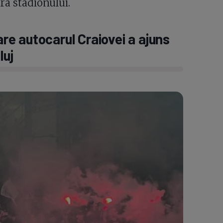
ra stadionului.
e autocarul Craiovei a ajuns
luj