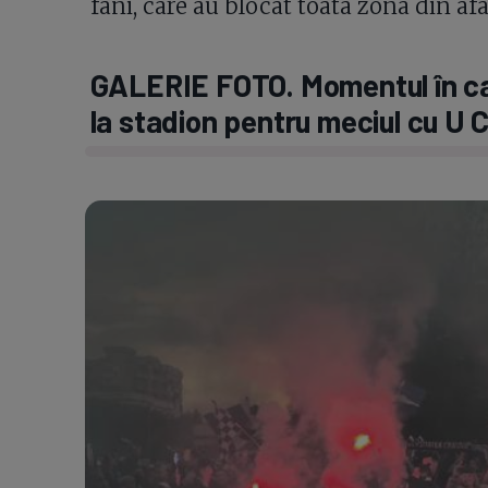
fani, care au blocat toata zona din afa
GALERIE FOTO. Momentul în car
la stadion pentru meciul cu U C