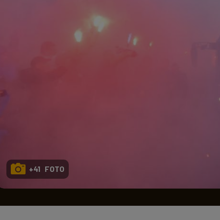
Seri
Echipe
Program TV
+41 FOTO