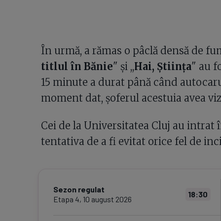
În urmă, a rămas o pâclă densă de fum.
titlul în Bănie
" și ,,
Hai, Știința
" au f
15 minute a durat până când autocarul
moment dat, șoferul acestuia avea viz
Cei de la Universitatea Cluj au intrat 
tentativa de a fi evitat orice fel de inc
Sezon regulat
18:30
Etapa
4
,
10 august 2026