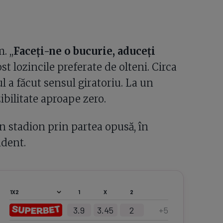
 ,,
Faceți-ne o bucurie, aduceți
ost lozincile preferate de olteni. Circa
 a făcut sensul giratoriu. La un
ibilitate aproape zero.
în stadion prin partea opusă, în
ident.
1
X
2
3.9
3.45
2
+
5