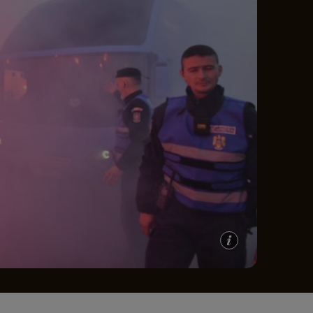
e A
Meciuri
Clasament