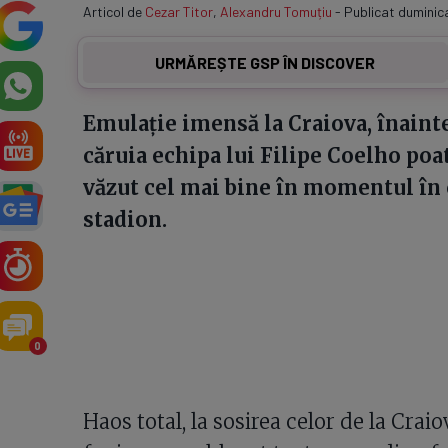
Articol de
Cezar Titor
,
Alexandru Tomuțiu
- Publicat duminica
URMĂREȘTE GSP ÎN DISCOVER
Emulație imensă la Craiova, înaint
căruia echipa lui Filipe Coelho poa
văzut cel mai bine în momentul în c
stadion.
0
Haos total, la sosirea celor de la Craiov