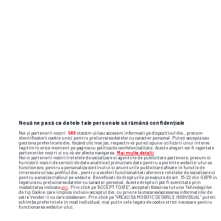
PROFIT.RO
ULTIMA ORĂ Gigant japonez mută în
România o fabrică ce funcționează
de peste 60 ani în Marea Britanie
Flash News: cele mai importante reacții
și faze video din sport
Nouă ne pasă ca datele tale personale să rămână confidențiale
Noi și partenerii noștri
589
stocăm și/sau accesăm informații pe dispozitivul dvs., precum
identificatorii cookie unici pentru prelucrarea datelor cu caracter personal. Puteți accepta sau
gestiona preferințele dvs. făcând clic mai jos, respectiv vă puteți opune utilizării unui interes
legitim în orice moment pe pagina cu politica de confidențialitate. Aceste alegeri vor fi raportate
partenerilor noștri și nu vă vor afecta navigarea.
Mai multe detalii
Noi si partenerii nostri (retelele de socializare si agentiile de publicitate partenere, precum si
furnizorii nostri de servicii de date analitice) prelucram date pentru a permite website-ului sa
functioneze, pentru a personaliza continutul si anunturile publicitare afisate in functie de
interesele si/sau profilul dvs., pentru a va oferi functionalitati aferente retelelor de socializare si
pentru a analiza traficul pe website. Beneficiati de drepturile prevazute de art. 15-22 din GDPR in
legatura cu prelucrarea datelor cu caracter personal. Aceste drepturi pot fi exercitate prin
modalitatea indicata
aici
. Prin click pe “ACCEPT TOATE”, acceptati folosirea tuturor Tehnologiilor
de tip Cookie, care implica inclusiv acceptul dvs. cu privire la stocarea/accesarea informatiilor de
catre Vendor-ii cu care colaboram. Prin click pe “VREAU SA MODIFIC SETARILE INDIVIDUAL” puteti
schimba preferintele in mod individual, mai putin cele legate de cookie strict necesare pentru
functionarea website-ului.