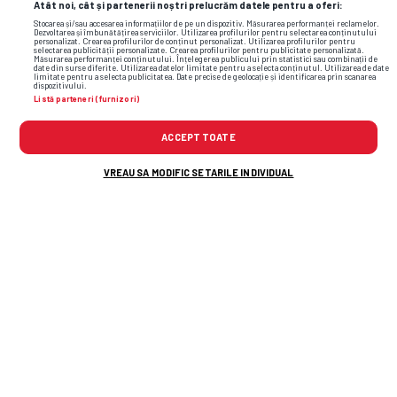
Atât noi, cât și partenerii noștri prelucrăm datele pentru a oferi:
Stocarea și/sau accesarea informațiilor de pe un dispozitiv. Măsurarea performanței reclamelor.
Dezvoltarea și îmbunătățirea serviciilor. Utilizarea profilurilor pentru selectarea conținutului
personalizat. Crearea profilurilor de conținut personalizat. Utilizarea profilurilor pentru
selectarea publicității personalizate. Crearea profilurilor pentru publicitate personalizată.
TOP ȘTIRI
ȘTIRI SPORT
Măsurarea performanței conținutului. Înțelegerea publicului prin statistici sau combinații de
date din surse diferite. Utilizarea datelor limitate pentru a selecta conținutul. Utilizarea de date
limitate pentru a selecta publicitatea. Date precise de geolocație și identificarea prin scanarea
dispozitivului.
Listă parteneri (furnizori)
ACCEPT TOATE
VREAU SA MODIFIC SETARILE INDIVIDUAL
Verdictul specialistului după ce Rapid a
cerut penalty în meciul cu UTA: „A simțit