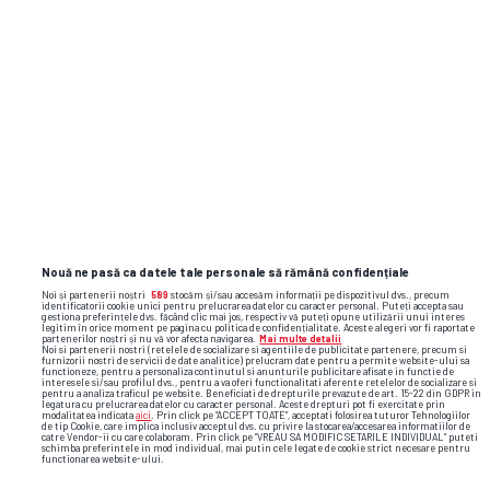
mihai stoica
fcsb
daniel birligea
ofri arad
Nouă ne pasă ca datele tale personale să rămână confidențiale
Noi și partenerii noștri
589
stocăm și/sau accesăm informații pe dispozitivul dvs., precum
identificatorii cookie unici pentru prelucrarea datelor cu caracter personal. Puteți accepta sau
gestiona preferințele dvs. făcând clic mai jos, respectiv vă puteți opune utilizării unui interes
legitim în orice moment pe pagina cu politica de confidențialitate. Aceste alegeri vor fi raportate
partenerilor noștri și nu vă vor afecta navigarea.
Mai multe detalii
Noi si partenerii nostri (retelele de socializare si agentiile de publicitate partenere, precum si
furnizorii nostri de servicii de date analitice) prelucram date pentru a permite website-ului sa
functioneze, pentru a personaliza continutul si anunturile publicitare afisate in functie de
interesele si/sau profilul dvs., pentru a va oferi functionalitati aferente retelelor de socializare si
pentru a analiza traficul pe website. Beneficiati de drepturile prevazute de art. 15-22 din GDPR in
legatura cu prelucrarea datelor cu caracter personal. Aceste drepturi pot fi exercitate prin
modalitatea indicata
aici
. Prin click pe “ACCEPT TOATE”, acceptati folosirea tuturor Tehnologiilor
de tip Cookie, care implica inclusiv acceptul dvs. cu privire la stocarea/accesarea informatiilor de
catre Vendor-ii cu care colaboram. Prin click pe “VREAU SA MODIFIC SETARILE INDIVIDUAL” puteti
schimba preferintele in mod individual, mai putin cele legate de cookie strict necesare pentru
functionarea website-ului.