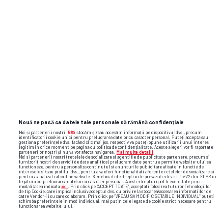
Nouă ne pasă ca datele tale personale să rămână confidențiale
Noi și partenerii noștri
589
stocăm și/sau accesăm informații pe dispozitivul dvs., precum
identificatorii cookie unici pentru prelucrarea datelor cu caracter personal. Puteți accepta sau
gestiona preferințele dvs. făcând clic mai jos, respectiv vă puteți opune utilizării unui interes
legitim în orice moment pe pagina cu politica de confidențialitate. Aceste alegeri vor fi raportate
partenerilor noștri și nu vă vor afecta navigarea.
Mai multe detalii
Noi si partenerii nostri (retelele de socializare si agentiile de publicitate partenere, precum si
furnizorii nostri de servicii de date analitice) prelucram date pentru a permite website-ului sa
functioneze, pentru a personaliza continutul si anunturile publicitare afisate in functie de
interesele si/sau profilul dvs., pentru a va oferi functionalitati aferente retelelor de socializare si
pentru a analiza traficul pe website. Beneficiati de drepturile prevazute de art. 15-22 din GDPR in
legatura cu prelucrarea datelor cu caracter personal. Aceste drepturi pot fi exercitate prin
modalitatea indicata
aici
. Prin click pe “ACCEPT TOATE”, acceptati folosirea tuturor Tehnologiilor
de tip Cookie, care implica inclusiv acceptul dvs. cu privire la stocarea/accesarea informatiilor de
catre Vendor-ii cu care colaboram. Prin click pe “VREAU SA MODIFIC SETARILE INDIVIDUAL” puteti
schimba preferintele in mod individual, mai putin cele legate de cookie strict necesare pentru
functionarea website-ului.