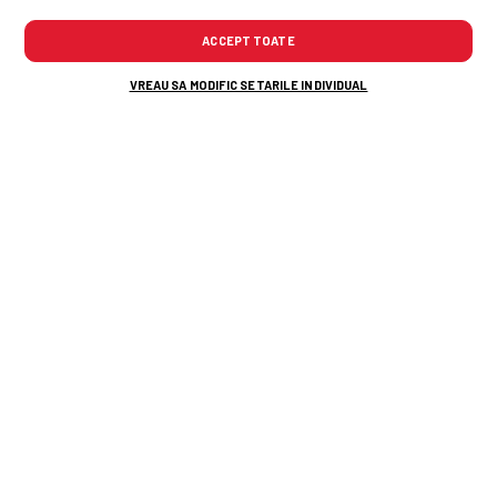
ACCEPT TOATE
VREAU SA MODIFIC SETARILE INDIVIDUAL
În timpul umilinței cu Tromso, Nelu Varga a
decis să îl demită pe Folha și a sunat
antrenorul dorit! Răspunsul a venit pe loc
Gigi Becali îl pune la punct pe Florin
Tănase: „Înseamnă că nu mă
cunoașteți bine”