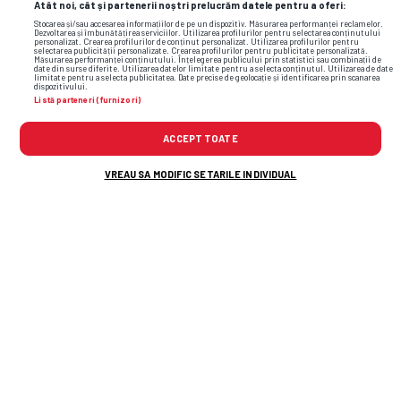
Atât noi, cât și partenerii noștri prelucrăm datele pentru a oferi:
Stocarea și/sau accesarea informațiilor de pe un dispozitiv. Măsurarea performanței reclamelor.
Dezvoltarea și îmbunătățirea serviciilor. Utilizarea profilurilor pentru selectarea conținutului
personalizat. Crearea profilurilor de conținut personalizat. Utilizarea profilurilor pentru
selectarea publicității personalizate. Crearea profilurilor pentru publicitate personalizată.
Măsurarea performanței conținutului. Înțelegerea publicului prin statistici sau combinații de
date din surse diferite. Utilizarea datelor limitate pentru a selecta conținutul. Utilizarea de date
limitate pentru a selecta publicitatea. Date precise de geolocație și identificarea prin scanarea
dispozitivului.
Listă parteneri (furnizori)
cfr cluj
dinamo bucuresti
dinamo stiri de ultima ora
cristi
mihai
ACCEPT TOATE
VREAU SA MODIFIC SETARILE INDIVIDUAL