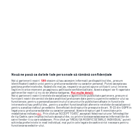
Flash News: cele mai importante reacții
și faze video din sport
Nouă ne pasă ca datele tale personale să rămână confidențiale
Noi și partenerii noștri
589
stocăm și/sau accesăm informații pe dispozitivul dvs., precum
identificatorii cookie unici pentru prelucrarea datelor cu caracter personal. Puteți accepta sau
gestiona preferințele dvs. făcând clic mai jos, respectiv vă puteți opune utilizării unui interes
legitim în orice moment pe pagina cu politica de confidențialitate. Aceste alegeri vor fi raportate
partenerilor noștri și nu vă vor afecta navigarea.
Mai multe detalii
Noi si partenerii nostri (retelele de socializare si agentiile de publicitate partenere, precum si
furnizorii nostri de servicii de date analitice) prelucram date pentru a permite website-ului sa
functioneze, pentru a personaliza continutul si anunturile publicitare afisate in functie de
interesele si/sau profilul dvs., pentru a va oferi functionalitati aferente retelelor de socializare si
pentru a analiza traficul pe website. Beneficiati de drepturile prevazute de art. 15-22 din GDPR in
legatura cu prelucrarea datelor cu caracter personal. Aceste drepturi pot fi exercitate prin
modalitatea indicata
aici
. Prin click pe “ACCEPT TOATE”, acceptati folosirea tuturor Tehnologiilor
de tip Cookie, care implica inclusiv acceptul dvs. cu privire la stocarea/accesarea informatiilor de
catre Vendor-ii cu care colaboram. Prin click pe “VREAU SA MODIFIC SETARILE INDIVIDUAL” puteti
schimba preferintele in mod individual, mai putin cele legate de cookie strict necesare pentru
functionarea website-ului.