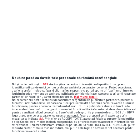
Nouă ne pasă ca datele tale personale să rămână confidențiale
Noi și partenerii noștri
589
stocăm și/sau accesăm informații pe dispozitivul dvs., precum
identificatorii cookie unici pentru prelucrarea datelor cu caracter personal. Puteți accepta sau
gestiona preferințele dvs. făcând clic mai jos, respectiv vă puteți opune utilizării unui interes
legitim în orice moment pe pagina cu politica de confidențialitate. Aceste alegeri vor fi raportate
partenerilor noștri și nu vă vor afecta navigarea.
Mai multe detalii
Noi si partenerii nostri (retelele de socializare si agentiile de publicitate partenere, precum si
furnizorii nostri de servicii de date analitice) prelucram date pentru a permite website-ului sa
functioneze, pentru a personaliza continutul si anunturile publicitare afisate in functie de
interesele si/sau profilul dvs., pentru a va oferi functionalitati aferente retelelor de socializare si
pentru a analiza traficul pe website. Beneficiati de drepturile prevazute de art. 15-22 din GDPR in
legatura cu prelucrarea datelor cu caracter personal. Aceste drepturi pot fi exercitate prin
modalitatea indicata
aici
. Prin click pe “ACCEPT TOATE”, acceptati folosirea tuturor Tehnologiilor
de tip Cookie, care implica inclusiv acceptul dvs. cu privire la stocarea/accesarea informatiilor de
catre Vendor-ii cu care colaboram. Prin click pe “VREAU SA MODIFIC SETARILE INDIVIDUAL” puteti
schimba preferintele in mod individual, mai putin cele legate de cookie strict necesare pentru
functionarea website-ului.