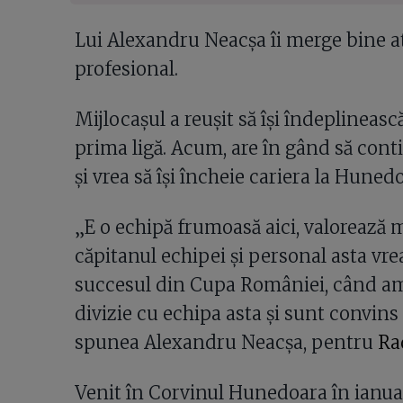
Lui Alexandru Neacşa îi merge bine atâ
profesional.
Mijlocașul a reușit să își îndeplineasc
prima ligă. Acum, are în gând să con
și vrea să își încheie cariera la Huned
„E o echipă frumoasă aici, valorează m
căpitanul echipei și personal asta vre
succesul din Cupa României, când am 
divizie cu echipa asta și sunt convins
spunea Alexandru Neacșa, pentru
Ra
Venit în Corvinul Hunedoara în ianuar