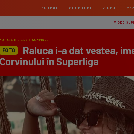
FOTBAL
SPORTURI
VIDEO
REZ
România
Interna
VIDEO SUP
Superliga
Cham
FOTBAL
»
LIGA 2
»
CORVINUL
Echipe
Meciuri
Clasament
Echipe
Raluca i-a dat vestea, i
FOTO
Liga 2
Euro
Corvinului în Superliga
Echipe
Meciuri
Clasament
Echipe
Cupa României Betano
Con
Echipe
Meciuri
Echi
La L
TOATE ȘTIRILE
Echipe
Prem
Echipe
Bund
Echipe