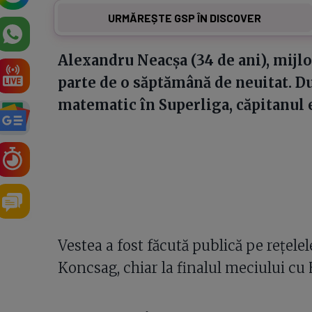
URMĂREȘTE GSP ÎN DISCOVER
Alexandru Neacşa (34 de ani), mijl
parte de o săptămână de neuitat. D
matematic în Superliga, căpitanul ec
2
Vestea a fost făcută publică pe rețelele
Koncsag, chiar la finalul meciului cu 