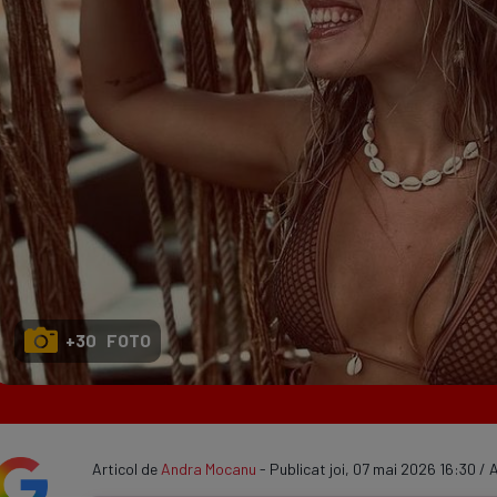
Seri
Echipe
Program TV
+30 FOTO
Articol de
Andra Mocanu
- Publicat joi, 07 mai 2026 16:30 / A