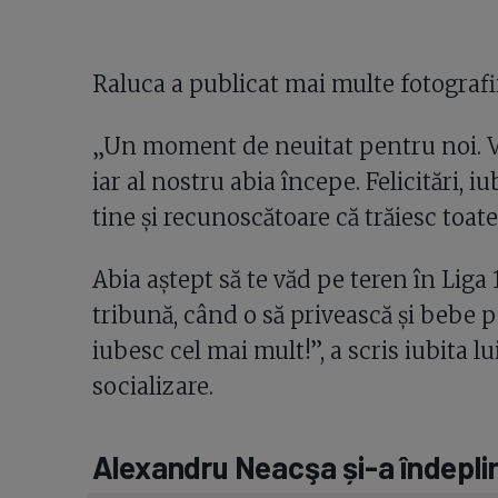
Raluca a publicat mai multe fotografii
„Un moment de neuitat pentru noi. Vis
iar al nostru abia începe. Felicitări, 
tine și recunoscătoare că trăiesc toate
Abia aștept să te văd pe teren în Liga 
tribună, când o să privească și bebe p
iubesc cel mai mult!”, a scris iubita l
socializare.
Alexandru Neacşa și-a îndeplin