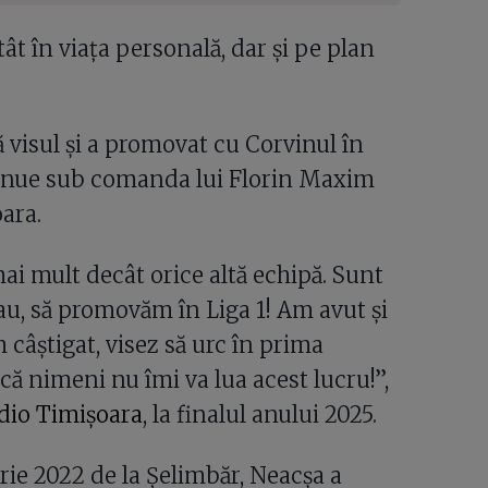
t în viața personală, dar și pe plan
ă visul și a promovat cu Corvinul în
tinue sub comanda lui Florin Maxim
oara.
ai mult decât orice altă echipă. Sunt
au, să promovăm în Liga 1! Am avut și
câștigat, visez să urc în prima
 că nimeni nu îmi va lua acest lucru!”,
dio Timișoara
, la finalul anului 2025.
ie 2022 de la Șelimbăr, Neacșa a