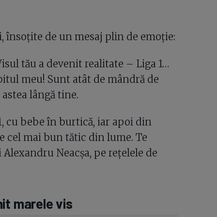
, însoțite de un mesaj plin de emoție:
ul tău a devenit realitate – Liga 1…
iubitul meu! Sunt atât de mândră de
 astea lângă tine.
1, cu bebe în burtică, iar apoi din
e cel mai bun tătic din lume. Te
ui Alexandru Neacşa, pe rețelele de
it marele vis