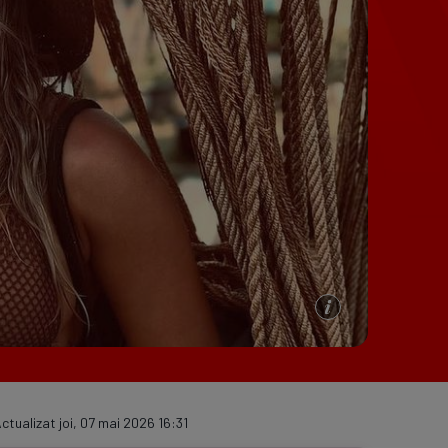
e A
Meciuri
Clasament
ctualizat joi, 07 mai 2026 16:31