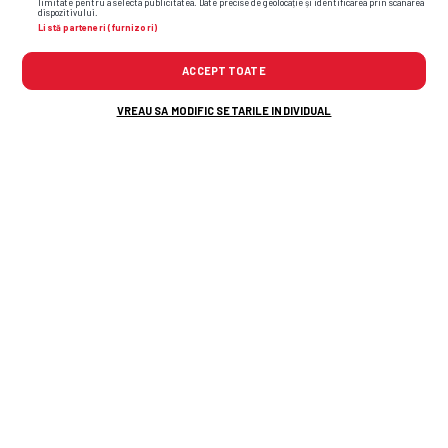
limitate pentru a selecta publicitatea. Date precise de geolocație și identificarea prin scanarea
dispozitivului.
Listă parteneri (furnizori)
ACCEPT TOATE
VREAU SA MODIFIC SETARILE INDIVIDUAL
sepsi
attila hadnagy
joonas tamm